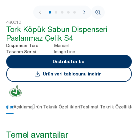
1 / 7
460010
Tork Köpük Sabun Dispenseri
Paslanmaz Çelik S4
Manuel
Dispenser Türü
Image Line
Tasarım Serisi
Distribütör bul
Ürün veri tablosunu indirin
ntajlar
Açıklama
Ürün Teknik Özellikleri
Teslimat Teknik Özellikleri
Temel avantajlar