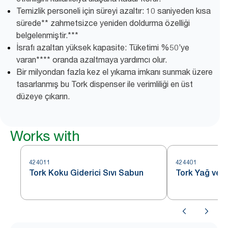
Temizlik personeli için süreyi azaltır: 10 saniyeden kısa
sürede** zahmetsizce yeniden doldurma özelliği
belgelenmiştir.***
İsrafı azaltan yüksek kapasite: Tüketimi %50’ye
varan**** oranda azaltmaya yardımcı olur.
Bir milyondan fazla kez el yıkama imkanı sunmak üzere
tasarlanmış bu Tork dispenser ile verimliliği en üst
düzeye çıkarın.
Works with
424011
424401
Tork Koku Giderici Sıvı Sabun
Tork Yağ ve 