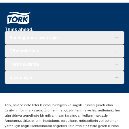
Sunduğumuz avantajlar
Çözümler
Çözümlerimiz
Sürdürülebilirlik
Tork Clean Care
Tork Vision Temizlik
Tork hakkında
Reklam alanı
Hakkımızda
Bize ulaşın
Başarı hikayeleri
tork.turkey@essity.com
(+90) 216 560 13 00
Distribütörünüzü bulun
Tork, sektöründe lider küresel bir hijyen ve sağlık ürünleri şirketi olan
Essity Turkey Hijyen Ürünleri Sanayi ve Ticaret
Essity’nin bir markasıdır. Ürünlerimiz, çözümlerimiz ve hizmetlerimiz her
Anonim Şirketi Kuriş Kule İş Merkezi, Cevizli Mah.
gün dünya genelinde bir milyar insan tarafından kullanılmaktadır.
D-100 Güney Yan Yol Cad. No 2
Amacımız; tüketicilerin, hastaların, bakıcıların, müşterilerin ve toplumun
K:9 34953 Kartal / Istanbul / Turkey
yararı için sağlık konusundaki engelleri kaldırmaktır. Önde gelen küresel