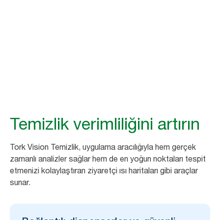
75
%
oranında yönetici, Tork Vision Temizlik’in
şikayetleri azalttığını söylüyor. (1)
Temizlik verimliliğini artırın
Tork Vision Temizlik, uygulama aracılığıyla hem gerçek
zamanlı analizler sağlar hem de en yoğun noktaları tespit
etmenizi kolaylaştıran ziyaretçi ısı haritaları gibi araçlar
sunar.