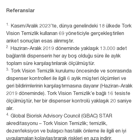
Referanslar
1.
Kasım/Aralık 2023’te, dünya genelindeki 18 ülkede Tork
Vision Temizlik kullanan 69 yöneticiyle gerçekleştirilen
anket sonuçları esas alınmıştır.
2.
Haziran-Aralık 2019 döneminde yaklaşık 13.000 adet
bağlantılı dispenserin her ay boş olduğu süre ile aylık
toplam süre karşılaştırılarak ölçülmüştür.
3.
Tork Vision Temizlik kurulumu öncesinde ve sonrasında
dispenser kontrolleri ile ilgili 6 aylık müşteri ölçümleri ve
geri bildirimlerinin karşılaştırmasına dayanır (Haziran-Aralık
2019 döneminde). Tork Vision Temizlik’e bağlı 16 tesiste
ölçülmüştür, her bir dispenser kontrolü yaklaşık 20 saniye
alır.
4.
Global Biorisk Advisory Council (GBAC) STAR
akreditasyonu – Tork Vision Temizlik; temizlik,
dezenfeksiyon ve bulaşıcı hastalık önleme ile ilgili en iyi
uygulamaları kolaylaştırarak riskleri en aza indirir.