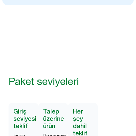
Paket seviyeleri
Giriş
Talep
Her
seviyesi
üzerine
şey
teklif
ürün
dahil
teklif
İnsan
Programınızı