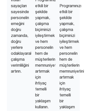
sayaçları
etkili bir
Programınızı
sayesinde
şekilde
etkili bir
personelin
yapmak,
şekilde
emeğini
çalışma
yapmak,
doğru
biçiminizi
çalışma
zamanda,
iyileştirmek
biçiminizi
doğru
ve hem
iyileştirmek
yerlere
personelin
ve hem
odaklayarak
hem de
personelin
çalışma
müşterilerin
hem de
verimliliğini
memnuniyetini
müşterilerin
artırın.
artırmak
memnuniyetini
için
artırmak
ihtiyaç
için
temelli
ihtiyaç
bir
temelli
yaklaşım
bir
kullanın.
yaklaşım