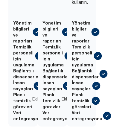
kullanın.
Yönetim
Yönetim
Yönetim
bilgileri
bilgileri
bilgileri
ve
ve
ve
raporları
raporları
raporları
Temizlik
Temizlik
Temizlik
personeli
personeli
personeli
için
için
için
uygulama
uygulama
uygulama
Bağlantılı
Bağlantılı
Bağlantılı
dispenserler
dispenserler
dispenserler
İnsan
İnsan
İnsan
sayaçları
sayaçları
sayaçları
Planlı
Planlı
Planlı
Eklenti
Eklenti
temizlik
temizlik
temizlik
görevleri
görevleri
görevleri
Veri
Veri
Veri
Eklenti
Eklenti
entegrasyonu
entegrasyonu
entegrasyonu