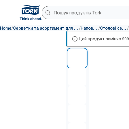
/
/
/
/
Home
Серветки та асортимент для декору столу
Наповнення
Столові серветки
Цей продукт заміняє
509
1 of 5