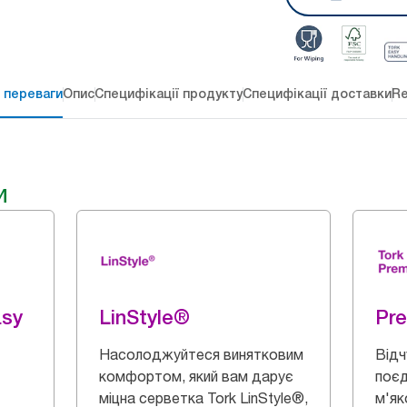
 переваги
Опис
Специфікації продукту
Специфікації доставки
Re
и
asy
LinStyle®
Pr
Насолоджуйтеся винятковим
Відч
комфортом, який вам дарує
поєд
міцна серветка Tork LinStyle®,
м'як