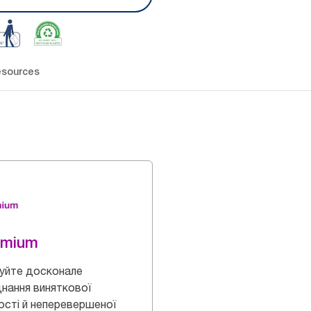
sources
emium
уйте досконале
нання виняткової
ості й неперевершеної