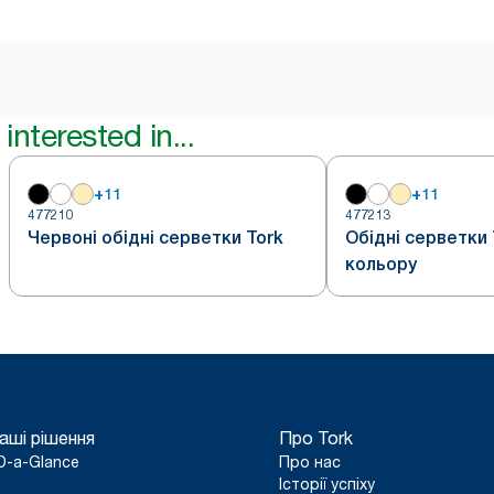
interested in...
+
11
+
11
477210
477213
Червоні обідні серветки Tork
Обідні серветки 
кольору
аші рішення
Про Tork
D-a-Glance
Про нас
Історії успіху