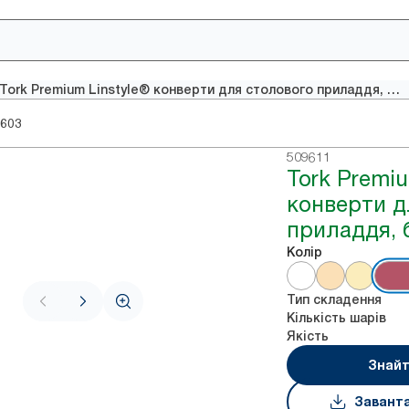
Tork Premium Linstyle® конверти для столового приладдя, бордо
603
509611
Tork Premiu
конверти д
приладдя, 
Колір
Тип складення
Кількість шарів
Якість
Знайт
Завант