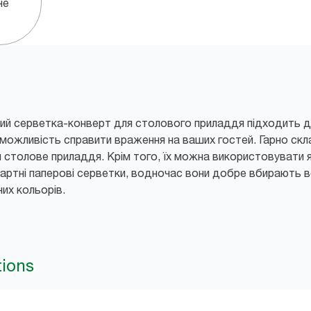
не
ний серветка-конверт для столового приладдя підходить дл
можливість справити враження на ваших гостей. Гарно скл
столове приладдя. Крім того, їх можна використовувати я
ндартні паперові серветки, водночас вони добре вбирають в
них кольорів.
tions