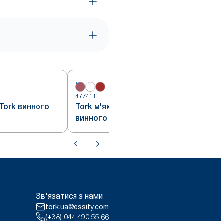
477411
4
Tork винного
Tork м'які обідні серветки
винного кольору
Зв'язатися з нами
tork.ua@essity.com
(+38) 044 490 55 66