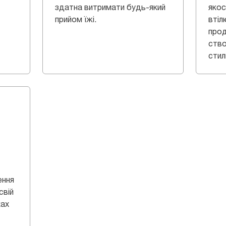
здатна витримати будь-який
якос
прийом їжі.
втіл
прод
ство
стил
ення
свій
ках