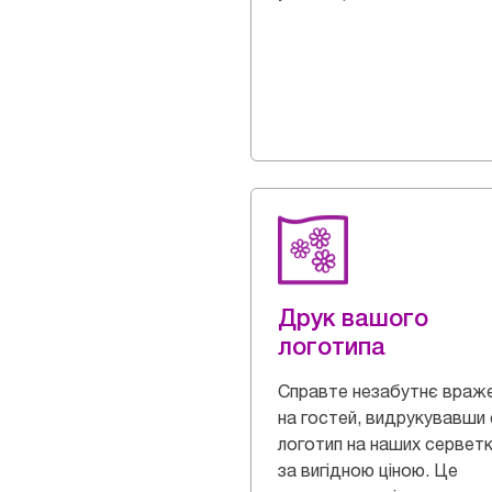
Друк вашого
логотипа
Справте незабутнє враж
на гостей, видрукувавши 
логотип на наших сервет
за вигідною ціною. Це