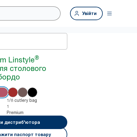
Увійти
®
m Linstyle
ля столового
бордо
1/8 cutlery bag
1
Premium
и дистриб'ютора
ажити паспорт товару