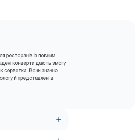
я ресторанів із повним
адені конверти дають змогу
к серветки. Вони значно
ологу й представлені в