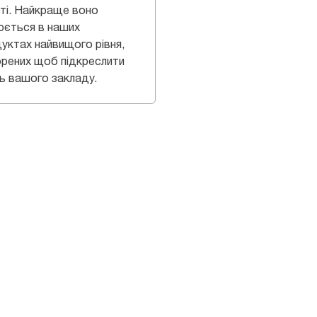
ті. Найкраще воно
юється в наших
уктах найвищого рівня,
рених щоб підкреслити
ь вашого закладу.