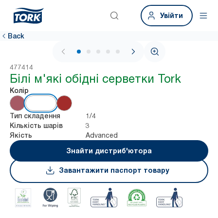
Увійти
Back
1 / 6
477414
Білі м'які обідні серветки Tork
Колір
1/4
Тип складення
3
Кількість шарів
Advanced
Якість
Знайти дистриб'ютора
Завантажити паспорт товару