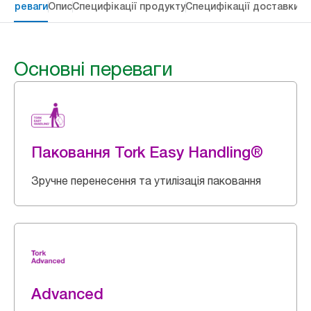
 переваги
Опис
Специфікації продукту
Специфікації доставки
Re
Основні переваги
Паковання Tork Easy Handling®
Зручне перенесення та утилізація паковання
Advanced