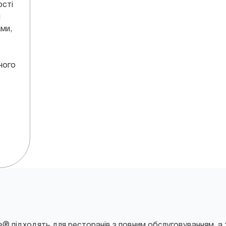
ості
и
ми,
ного
le® підходять для ресторанів з повним обслуговуванням, 