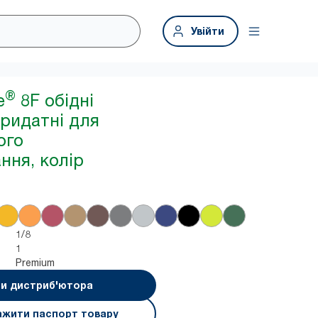
Увійти
®
e
8F обідні
придатні для
ого
ння, колір
1/8
1
Premium
и дистриб'ютора
ажити паспорт товару