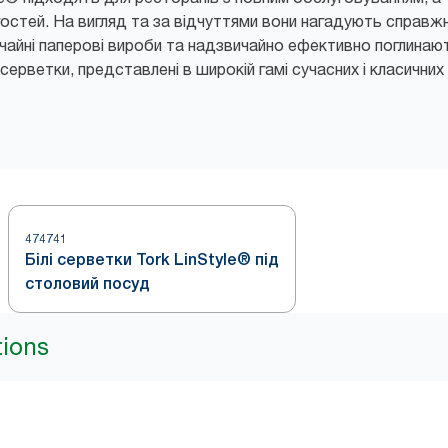
остей. На вигляд та за відчуттями вони нагадують справжні
ичайні паперові вироби та надзвичайно ефективно поглинаю
 серветки, представлені в широкій гамі сучасних і класичних
474741
Білі серветки Tork LinStyle® під
столовий посуд
tions