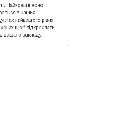
ті. Найкраще воно
юється в наших
уктах найвищого рівня,
рених щоб підкреслити
ь вашого закладу.