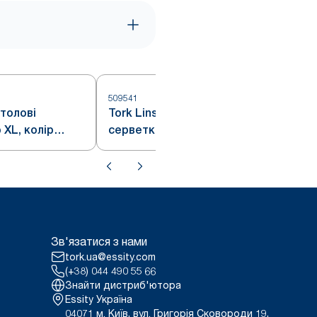
509541
столові
Tork Linstyle® коктейльні
 XL, колір
серветки, колір білий
Зв'язатися з нами
tork.ua@essity.com
(+38) 044 490 55 66
Знайти дистриб'ютора
Essity Україна
04071 м. Київ, вул. Григорія Сковороди 19,