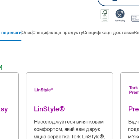
 переваги
Опис
Специфікації продукту
Специфікації доставки
Re
и
asy
LinStyle®
Pr
Насолоджуйтеся винятковим
Відч
комфортом, який вам дарує
поєд
міцна серветка Tork LinStyle®,
м'як