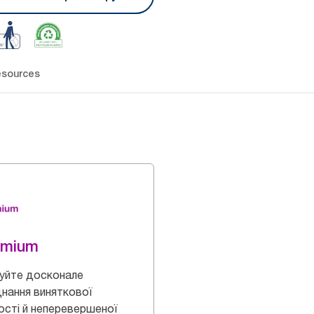
sources
emium
уйте досконале
нання виняткової
ості й неперевершеної