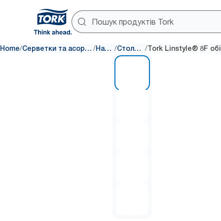
/
/
/
/
Home
Серветки та асортимент для декору столу
Наповнення
Столові серветки
1 of 5