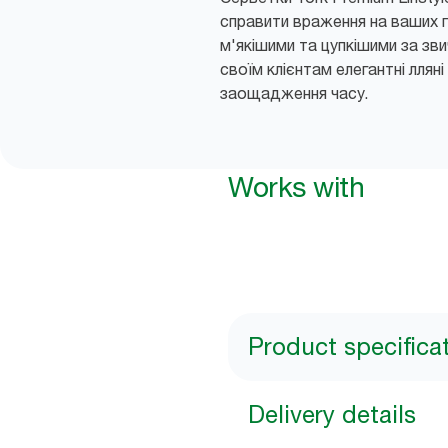
справити враження на ваших г
м'якішими та цупкішими за зв
своїм клієнтам елегантні лляні
заощадження часу.
Works with
Product specifica
Delivery details