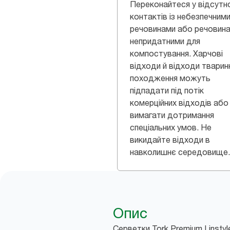
Переконайтеся у відсутн
контактів із небезпечним
речовинами або речовина
непридатними для
компостування. Харчові
відходи й відходи тварин
походження можуть
підпадати під потік
комерційних відходів або
вимагати дотримання
спеціальних умов. Не
викидайте відходи в
навколишнє середовище.
Опис
Серветки Tork Premium Linsty