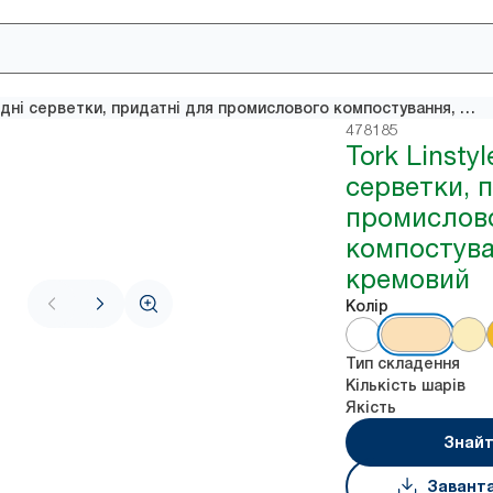
Tork Linstyle® 8F обідні серветки, придатні для промислового компостування, колір кремовий
478185
Tork Linstyl
серветки, 
промислов
компостува
кремовий
Колір
Тип складення
Кількість шарів
Якість
Знайт
Завант