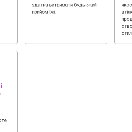
здатна витримати будь-який
якос
прийом їжі.
втіл
прод
ство
стил
і
о
.
рте