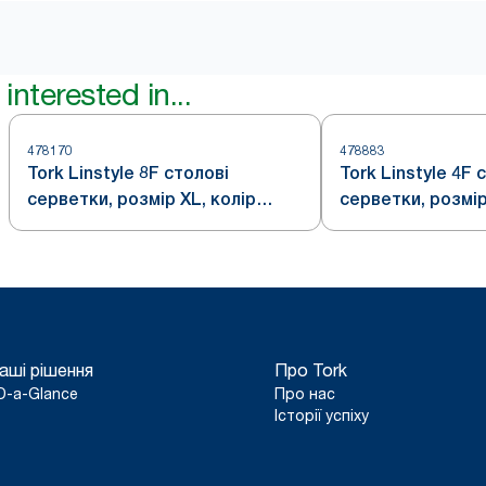
interested in...
478170
478883
Tork Linstyle 8F столові
Tork Linstyle 4F 
серветки, розмір XL, колір
серветки, розмір
білий
білий
аші рішення
Про Tork
D-a-Glance
Про нас
Історії успіху