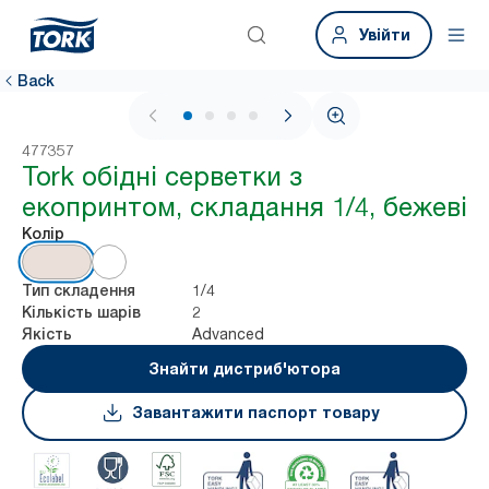
Увійти
Back
1 / 4
477357
Tork обідні серветки з
екопринтом, складання 1/4, бежеві
Колір
1/4
Тип складення
2
Кількість шарів
Advanced
Якість
Знайти дистриб'ютора
Завантажити паспорт товару