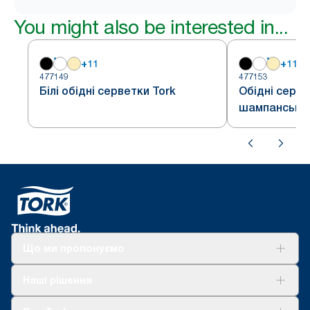
You might also be interested in...
+
11
+
11
477149
477153
Білі обідні серветки Tork
Обідні серве
шампансько
Що ми пропонуємо
Рішення
Наші рішення
Сталий розвиток
Tork Clean Care
AD-a-Glance