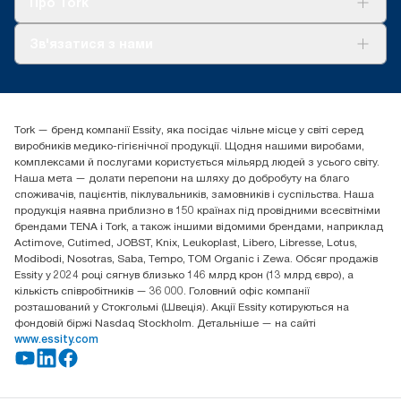
Про Tork
Про нас
Зв'язатися з нами
Історії успіху
tork.ua@essity.com
(+38) 044 490 55 66
Знайти дистриб'ютора
Tork — бренд компанії Essity, яка посідає чільне місце у світі серед
Essity Україна
виробників медико-гігієнічної продукції. Щодня нашими виробами,
04071 м. Київ, вул. Григорія Сковороди 19,
комплексами й послугами користується мільярд людей з усього світу.
Тел. +38 044 490 55 66
Наша мета — долати перепони на шляху до добробуту на благо
споживачів, пацієнтів, піклувальників, замовників і суспільства. Наша
продукція наявна приблизно в 150 країнах під провідними всесвітніми
брендами TENA і Tork, а також іншими відомими брендами, наприклад
Actimove, Cutimed, JOBST, Knix, Leukoplast, Libero, Libresse, Lotus,
Modibodi, Nosotras, Saba, Tempo, TOM Organic і Zewa. Обсяг продажів
Essity у 2024 році сягнув близько 146 млрд крон (13 млрд євро), а
кількість співробітників — 36 000. Головний офіс компанії
розташований у Стокгольмі (Швеція). Акції Essity котируються на
фондовій біржі Nasdaq Stockholm. Детальніше — на сайті
www.essity.com