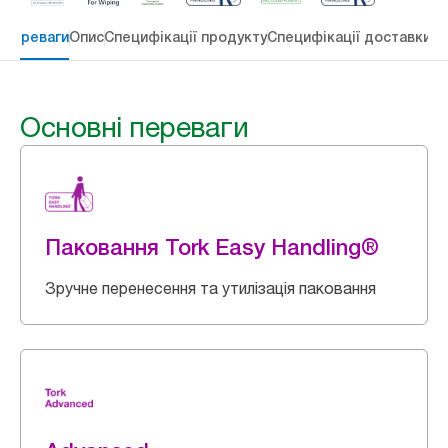
 переваги
Опис
Специфікації продукту
Специфікації доставки
Re
Основні переваги
Паковання Tork Easy Handling®
Зручне перенесення та утилізація паковання