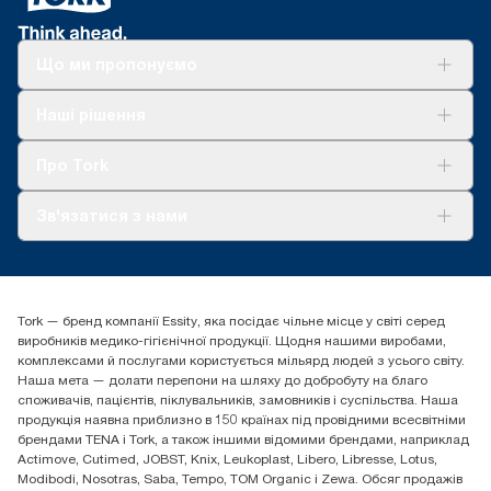
Що ми пропонуємо
Рішення
Наші рішення
Сталий розвиток
Tork Clean Care
AD-a-Glance
Про Tork
Про нас
Зв'язатися з нами
Історії успіху
tork.ua@essity.com
(+38) 044 490 55 66
Знайти дистриб'ютора
Tork — бренд компанії Essity, яка посідає чільне місце у світі серед
Essity Україна
виробників медико-гігієнічної продукції. Щодня нашими виробами,
04071 м. Київ, вул. Григорія Сковороди 19,
комплексами й послугами користується мільярд людей з усього світу.
Тел. +38 044 490 55 66
Наша мета — долати перепони на шляху до добробуту на благо
споживачів, пацієнтів, піклувальників, замовників і суспільства. Наша
продукція наявна приблизно в 150 країнах під провідними всесвітніми
брендами TENA і Tork, а також іншими відомими брендами, наприклад
Actimove, Cutimed, JOBST, Knix, Leukoplast, Libero, Libresse, Lotus,
Modibodi, Nosotras, Saba, Tempo, TOM Organic і Zewa. Обсяг продажів