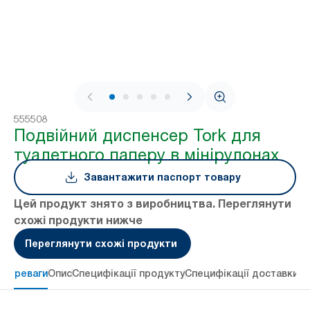
1 / 8
555508
Подвійний диспенсер Tork для
туалетного паперу в мінірулонах
Завантажити паспорт товару
Цей продукт знято з виробництва. Переглянути
схожі продукти нижче
Переглянути схожі продукти
 переваги
Опис
Специфікації продукту
Специфікації доставки
Re