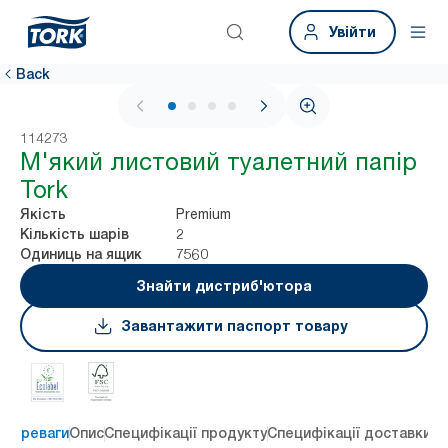
Увійти
Back
1 / 4
114273
М'який листовий туалетний папір
Tork
Premium
Якість
2
Кількість шарів
7560
Одиниць на ящик
Знайти дистриб'ютора
Завантажити паспорт товару
 переваги
Опис
Специфікації продукту
Специфікації доставки
Re