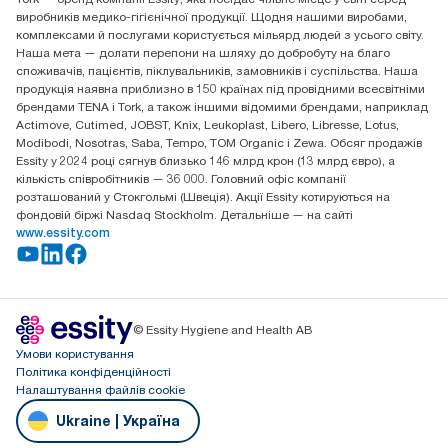
Essity Україна
виробників медико-гігієнічної продукції. Щодня нашими виробами,
04071 м. Київ, вул. Григорія Сковороди 19,
комплексами й послугами користується мільярд людей з усього світу.
Тел. +38 044 490 55 66
Наша мета — долати перепони на шляху до добробуту на благо
споживачів, пацієнтів, піклувальників, замовників і суспільства. Наша
продукція наявна приблизно в 150 країнах під провідними всесвітніми
брендами TENA і Tork, а також іншими відомими брендами, наприклад
Actimove, Cutimed, JOBST, Knix, Leukoplast, Libero, Libresse, Lotus,
Modibodi, Nosotras, Saba, Tempo, TOM Organic і Zewa. Обсяг продажів
Essity у 2024 році сягнув близько 146 млрд крон (13 млрд євро), а
кількість співробітників — 36 000. Головний офіс компанії
розташований у Стокгольмі (Швеція). Акції Essity котируються на
фондовій біржі Nasdaq Stockholm. Детальніше — на сайті
www.essity.com
© Essity Hygiene and Health AB
Умови користування
Політика конфіденційності
Налаштування файлів cookie
Ukraine | Україна