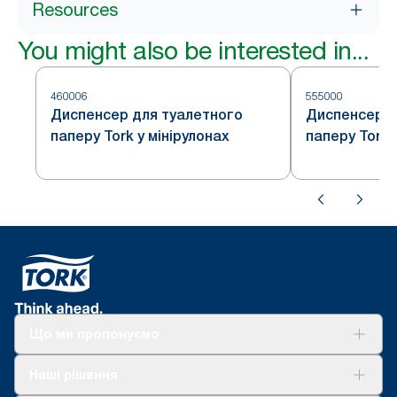
Resources
You might also be interested in...
460006
555000
Диспенсер для туалетного
Диспенсер д
паперу Tork у мінірулонах
паперу Tork 
Що ми пропонуємо
Рішення
Наші рішення
Сталий розвиток