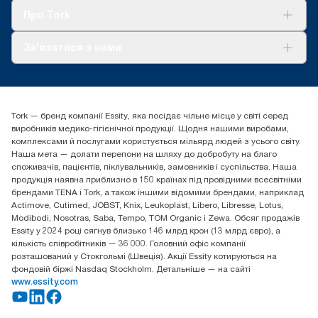
Tork Clean Care
AD-a-Glance
Про Tork
Про нас
Зв'язатися з нами
Історії успіху
tork.ua@essity.com
(+38) 044 490 55 66
Знайти дистриб'ютора
Tork — бренд компанії Essity, яка посідає чільне місце у світі серед
Essity Україна
виробників медико-гігієнічної продукції. Щодня нашими виробами,
04071 м. Київ, вул. Григорія Сковороди 19,
комплексами й послугами користується мільярд людей з усього світу.
Тел. +38 044 490 55 66
Наша мета — долати перепони на шляху до добробуту на благо
споживачів, пацієнтів, піклувальників, замовників і суспільства. Наша
продукція наявна приблизно в 150 країнах під провідними всесвітніми
брендами TENA і Tork, а також іншими відомими брендами, наприклад
Actimove, Cutimed, JOBST, Knix, Leukoplast, Libero, Libresse, Lotus,
Modibodi, Nosotras, Saba, Tempo, TOM Organic і Zewa. Обсяг продажів
Essity у 2024 році сягнув близько 146 млрд крон (13 млрд євро), а
кількість співробітників — 36 000. Головний офіс компанії
розташований у Стокгольмі (Швеція). Акції Essity котируються на
фондовій біржі Nasdaq Stockholm. Детальніше — на сайті
www.essity.com