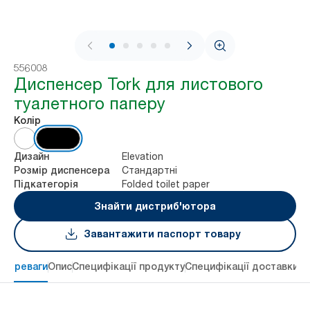
1 / 7
556008
Диспенсер Tork для листового
туалетного паперу
Колір
Elevation
Дизайн
Стандартні
Розмір диспенсера
Folded toilet paper
Підкатегорія
Знайти дистриб'ютора
Завантажити паспорт товару
 переваги
Опис
Специфікації продукту
Специфікації доставки
Re