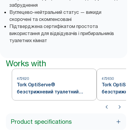
забруднення
Вуглецево-нейтральний статус — викиди
скорочені та скомпенсовані
Підтверджена сертифікатом простота
використання для відвідувачів і прибиральників
туалетних кімнат
Works with
472620
472630
Tork OptiServe®
Tork OptiSe
безстрижневий туалетний
безстрижнев
папір
папір
Product specifications