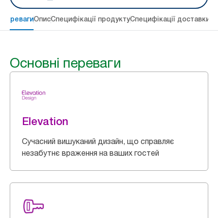
 переваги
Опис
Специфікації продукту
Специфікації доставки
Re
Основні переваги
Elevation
Сучасний вишуканий дизайн, що справляє
незабутнє враження на ваших гостей