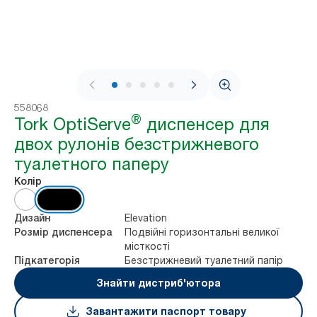
1 / 7
558068
®
Tork OptiServe
диспенсер для
двох рулонів безстрижневого
туалетного паперу
Колір
Elevation
Дизайн
Подвійні горизонтальні великої
Розмір диспенсера
місткості
Безстрижневий туалетний папір
Підкатегорія
Знайти дистриб'ютора
Завантажити паспорт товару