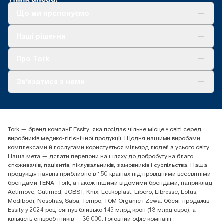
стрижні та два шари пластикового паковання
*
Доступно лише для номерів артикулів 558040 і 558048.
Що ми пропонуємо
Стосується диспенсерів, які продаються в Європі (крім
Франції) з травня 2023 року. Сертифікат ClimatePartner:
Рішення
Наші рішення
www.climate-id.com/en-gb/9VIUDN
Сталий розвиток
**
Tork Clean Care
Представляє європейський асортимент витратних
AD-a-Glance
Про Tork
матеріалів Tork OptiServe® для наповнення залежно від
потреб користувача. На основі оцінки життєвого циклу (LCA)
Про нас
третьою стороною, яка покриває всі рівні якості наповнень і
Зв'язатися з нами
Історії успіху
дані споживання. Оскільки ці дані є середніми для системи,
вони не розраховані на використання у звітності щодо
tork.ua@essity.com
вуглецевих викидів для певних статей і певного споживання.
(+38) 044 490 55 66
Знайти дистриб'ютора
Tork — бренд компанії Essity, яка посідає чільне місце у світі серед
Essity Україна
виробників медико-гігієнічної продукції. Щодня нашими виробами,
04071 м. Київ, вул. Григорія Сковороди 19,
комплексами й послугами користується мільярд людей з усього світу.
Тел. +38 044 490 55 66
Наша мета — долати перепони на шляху до добробуту на благо
споживачів, пацієнтів, піклувальників, замовників і суспільства. Наша
продукція наявна приблизно в 150 країнах під провідними всесвітніми
брендами TENA і Tork, а також іншими відомими брендами, наприклад
Actimove, Cutimed, JOBST, Knix, Leukoplast, Libero, Libresse, Lotus,
Modibodi, Nosotras, Saba, Tempo, TOM Organic і Zewa. Обсяг продажів
Essity у 2024 році сягнув близько 146 млрд крон (13 млрд євро), а
кількість співробітників — 36 000. Головний офіс компанії