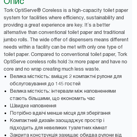
Опис
Tork OptiServe® Coreless is a high-capacity toilet paper
system for facilities where efficiency, sustainability and
providing a great experience are key. It´s a better
alternative than conventional toilet paper and traditional
jumbo rolls. The wide offer of dispensers means different
needs within a facility can be met with only one type of
toilet paper. Compared to conventional toilet paper, Tork
OptiServe coreless rolls hold 3x more paper and have no
core and no wrap creating much less waste.
Велика місткість: вміщує 2 компактні рулони для
обслуговування до 145 гостей
Велика місткість: інтервали між наповненнями
стають більшими, що економить час
Швидке наповнення
Потрібно вдвічі менше місця для зберігання
Компактний дизайн заощаджує простір і
підходить для невеликих туалетних кімнат
Закрита конструкція захищає обидва рулони від