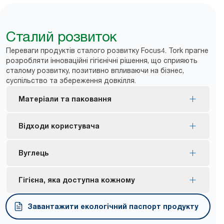
Сталий розвиток
Переваги продуктів сталого розвитку Focus4. Tork прагне
розробляти інноваційні гігієнічні рішення, що сприяють
сталому розвитку, позитивно впливаючи на бізнес,
суспільство та збереження довкілля.
Матеріали та паковання
Сертифіковані наповнення з екомаркуванням
Відходи користувача
ЄС — обмежений вплив на довкілля на різних
етапах життєвого циклу продукції.
Подвійний диспенсер допомагає мінімізувати
Вуглець
Сертифіковані наповнення FSC® — виготовлені
відходи від рулонів.
з відповідально підібраних волокон.
Вуглецева нейтральність сертифікованих
Гігієна, яка доступна кожному
Більшість пластикового паковання для
диспенсерів досягається завдяки
наповнень виготовляється щонайменше на 30%
використанню сертифікованих джерел
Ергономічне паковання Tork Easy Handling® для
Завантажити екологічний паспорт продукту
із вторинного пластику (решта — до кінця
відновлювальної енергії та реалізації проєктів,
спрощеного перенесення, відкривання та
*
2025 року).
*
спрямованих на відновлення клімату.