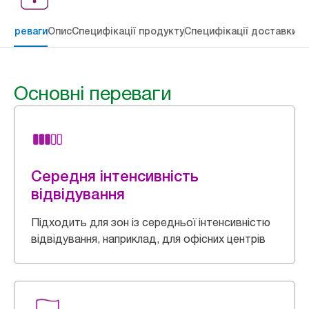
 переваги
Опис
Специфікації продукту
Специфікації доставки
Re
Основні переваги
Середня інтенсивність
відвідування
Підходить для зон із середньої інтенсивністю
відвідування, наприклад, для офісних центрів