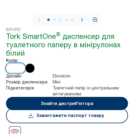
1 / 9
681000
®
Tork SmartOne
диспенсер для
туалетного паперу в мінірулонах
білий
Колір
Elevation
Дизайн
Міні
Розмір диспенсера
Туалетний папір із центральним
Підкатегорія
витягуванням
Знайти дистриб'ютора
Завантажити паспорт товару