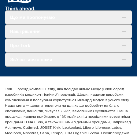
Що ми пропонуємо
Рішення
Наші рішення
Сталий розвиток
Tork Clean Care
AD-a-Glance
Про Tork
Про нас
Зв'язатися з нами
Історії успіху
tork.ua@essity.com
(+38) 044 490 55 66
Знайти дистриб'ютора
Tork — бренд компанії Essity, яка посідає чільне місце у світі серед
Essity Україна
виробників медико-гігієнічної продукції. Щодня нашими виробами,
04071 м. Київ, вул. Григорія Сковороди 19,
комплексами й послугами користується мільярд людей з усього світу.
Тел. +38 044 490 55 66
Наша мета — долати перепони на шляху до добробуту на благо
споживачів, пацієнтів, піклувальників, замовників і суспільства. Наша
продукція наявна приблизно в 150 країнах під провідними всесвітніми
брендами TENA і Tork, а також іншими відомими брендами, наприклад
Actimove, Cutimed, JOBST, Knix, Leukoplast, Libero, Libresse, Lotus,
Modibodi, Nosotras, Saba, Tempo, TOM Organic і Zewa. Обсяг продажів