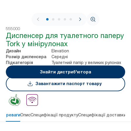
1 / 7
555000
Диспенсер для туалетного паперу
Tork у мінірулонах
Elevation
Дизайн
Середні
Розмір диспенсера
Туалетний папір у великих рулонах
Підкатегорія
Знайти дистриб'ютора
Завантажити паспорт товару
 переваги
Опис
Специфікації продукту
Специфікації доставки
Re