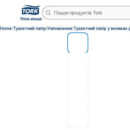
/
/
/
Home
Туалетний папір
Наповнення
Туалетний папір у великих 
1 of 5