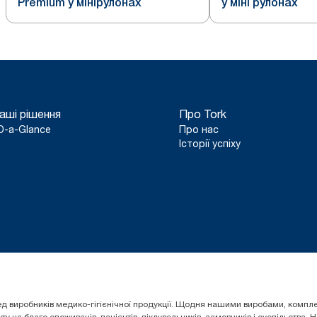
Premium у мінірулонах
у міні рулонах
аші рішення
Про Tork
D-a-Glance
Про нас
Історії успіху
 серед виробників медико-гігієнічної продукції. Щодня нашими виробами, ком
 на благо споживачів, пацієнтів, піклувальників, замовників і суспільства.