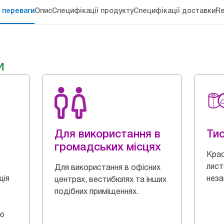
 переваги
Опис
Специфікації продукту
Специфікації доставки
Re
и
Для використання в
Ти
громадських місцях
Крас
лист
Для використання в офісних
ція
неза
центрах, вестибюлях та інших
подібних приміщеннях.
ою