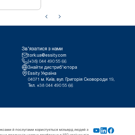
Зв'язатися з нами
tork.ua@essity.com
(+38) 044 490 55 66
Знайти дистриб'ютора
Essity Україна
04071 м. Київ, вул. Григорія Сковороди 19,
Тел. +38 044 490 55 66
плексами й послугами користується мільярд людей з
 Наша продукція наявна приблизно в 150 країнах під