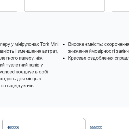
еру у мінірулонах Tork Mini
Висока ємність: скорочення
вність і зменшення витрат,
зниження ймовірності закінч
летного паперу, ніж
Красиве оздоблення справл
й туалетний папір у
dvanced поєднує в собі
дходить для місць з
тю відвідувачів.
460006
555000