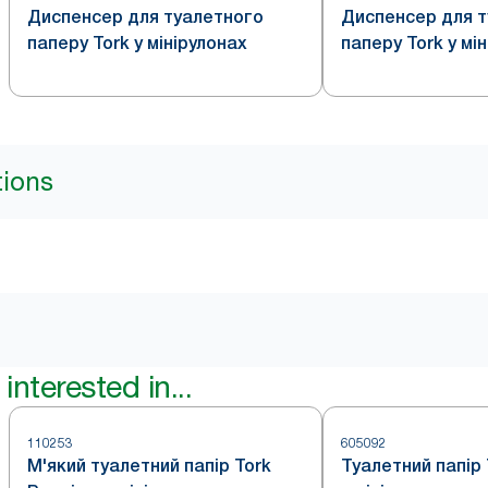
Диспенсер для туалетного
Диспенсер для 
паперу Tork у мінірулонах
паперу Tork у мі
tions
interested in...
110253
605092
М'який туалетний папір Tork
Туалетний папір