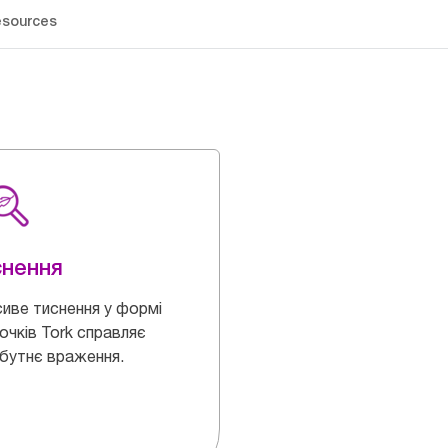
sources
снення
иве тиснення у формі
очків Tork справляє
бутнє враження.