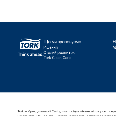
Що ми пропонуємо
Н
Рішення
A
Сталий розвиток
Tork Clean Care
Tork — бренд компанії Essity, яка посідає чільне місце у світі
усього світу. Наша мета — долати перепони на шляху до добробуту