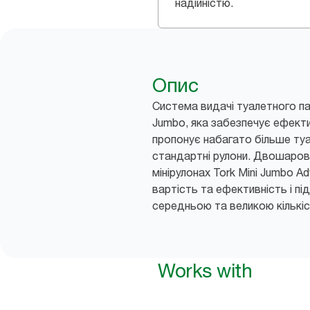
надійністю.
Опис
Система видачі туалетного пап
Jumbo, яка забезпечує ефекти
пропонує набагато більше туа
стандартні рулони. Двошарови
мінірулонах Tork Mini Jumbo A
вартість та ефективність і пі
середньою та великою кількіс
Works with