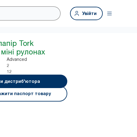
Увійти
папір Tork
 міні рулонах
Advanced
2
12
и дистриб'ютора
ажити паспорт товару