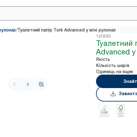
/
рулонах
Туалетний папір Tork Advanced у міні рулонах
120280
Туалетний 
Advanced у
Якість
Кількість шарів
Одиниць на ящик
Знайт
Завант