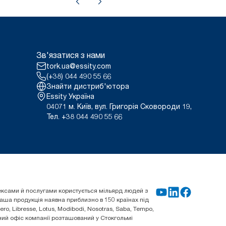
Зв'язатися з нами
tork.ua@essity.com
(+38) 044 490 55 66
Знайти дистриб'ютора
Essity Україна
04071 м. Київ, вул. Григорія Сковороди 19,
Тел. +38 044 490 55 66
плексами й послугами користується мільярд людей з
 Наша продукція наявна приблизно в 150 країнах під
o, Libresse, Lotus, Modibodi, Nosotras, Saba, Tempo,
овний офіс компанії розташований у Стокгольмі