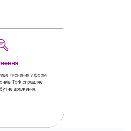
снення
иве тиснення у формі
очків Tork справляє
бутнє враження.