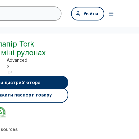
Увійти
папір Tork
 міні рулонах
Advanced
2
12
и дистриб'ютора
ажити паспорт товару
sources