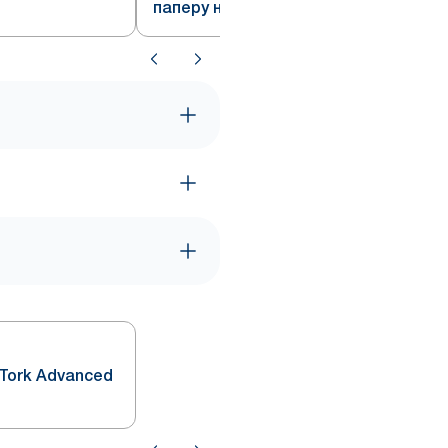
паперу на 2 мінірулони, білий
 Tork Advanced