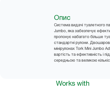
Опис
Система видачі туалетного пап
Jumbo, яка забезпечує ефекти
пропонує набагато більше туа
стандартні рулони. Двошарови
мінірулонах Tork Mini Jumbo A
вартість та ефективність і пі
середньою та великою кількіс
Works with