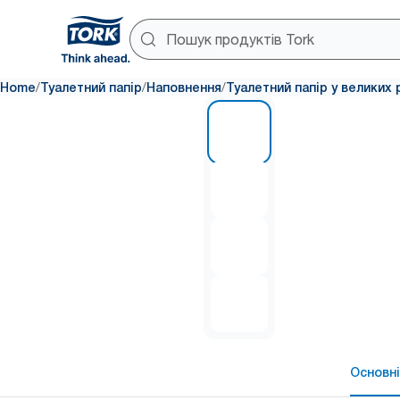
/
/
/
Home
Туалетний папір
Наповнення
Туалетний папір у великих 
1 of 4
Основні