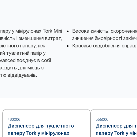
еру у мінірулонах Tork Mini
Висока ємність: скорочення
вність і зменшення витрат,
зниження ймовірності закінч
летного паперу, ніж
Красиве оздоблення справл
й туалетний папір у
dvanced поєднує в собі
дходить для місць з
тю відвідувачів.
460006
555000
Диспенсер для туалетного
Диспенсер для 
паперу Tork у мінірулонах
паперу Tork у мі