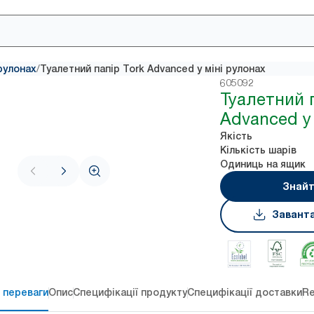
/
рулонах
Туалетний папір Tork Advanced у міні рулонах
605092
Туалетний 
Advanced у
Якість
Кількість шарів
Одиниць на ящик
Знайт
Завант
 переваги
Опис
Специфікації продукту
Специфікації доставки
Re