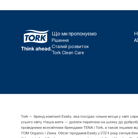
Що ми пропонуємо
Н
Рішення
A
Сталий розвиток
Tork Clean Care
Tork — бренд компанії Essity, яка посідає чільне місце у світі
усього світу. Наша мета — долати перепони на шляху до добробуту
провідними всесвітніми брендами TENA і Tork, а також іншими від
TOM Organic і Zewa. Обсяг продажів Essity у 2024 році сягнув бли