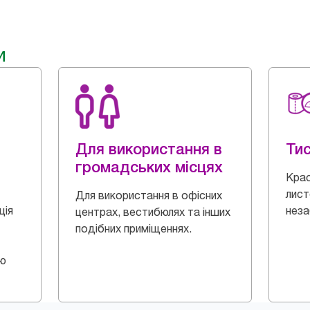
и
Для використання в
Ти
громадських місцях
Крас
лист
Для використання в офісних
ція
неза
центрах, вестибюлях та інших
подібних приміщеннях.
ою