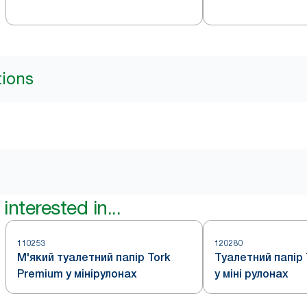
tions
interested in...
110253
120280
М'який туалетний папір Tork
Туалетний папір
Premium у мінірулонах
у міні рулонах