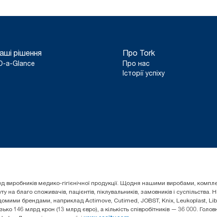
аші рішення
Про Tork
D-a-Glance
Про нас
Історії успіху
 серед виробників медико-гігієнічної продукції. Щодня нашими виробами, ком
 на благо споживачів, пацієнтів, піклувальників, замовників і суспільства.
омими брендами, наприклад Actimove, Cutimed, JOBST, Knix, Leukoplast, Liber
зько 146 млрд крон (13 млрд євро), а кількість співробітників — 36 000. Гол