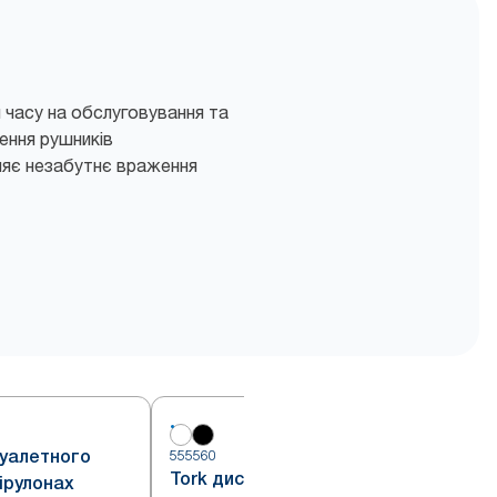
 часу на обслуговування та
ення рушників
яє незабутнє враження
туалетного
555560
5
Tork диспенсер для туалетного
нірулонах