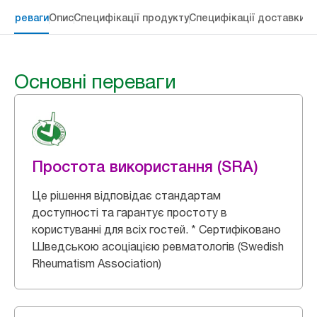
 переваги
Опис
Специфікації продукту
Специфікації доставки
Re
Основні переваги
Простота використання (SRA)
Це рішення відповідає стандартам
доступності та гарантує простоту в
користуванні для всіх гостей. * Сертифіковано
Шведською асоціацією ревматологів (Swedish
Rheumatism Association)