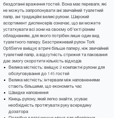
бездоганні враження гостей. Вона має переваги, які
не можуть запропонувати ані звичайний туалетний
папір, ані традиційні великі рулони. Широкий
асортимент диспенсерів означає, що ви можете
устаткувати всі зони на своєму об'єкті різним
обладнанням, для якого потрібен лише один вид
туалетного паперу. Безстрижневий рулон Tork
OptiServe вміщує втричі більше паперу, ніж звичайний
туалетний папір, а відсутність стрижня та паковання
дає змогу скоротити кількість відходів
Велика місткість: вміщує 2 компактні рулони для
обслуговування до 145 гостей
Велика місткість: інтервали між наповненнями
стають більшими, що економить час
Швидке наповнення
Кінець рулону, який легко знайти, усуває
необхідність протягувати руку всередину
дозатора
Потрібно вдвічі менше місця для зберігання