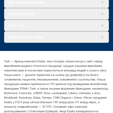
*
Доступно лише для номерів артикулів 558040 і 558048.
Що ми пропонуємо
Стосується диспенсерів, які продаються в Європі (крім
Франції) з травня 2023 року. Сертифікат ClimatePartner:
Рішення
Наші рішення
www.climate-id.com/en-gb/9VIUDN
Сталий розвиток
**
Tork Clean Care
Представляє європейський асортимент витратних
AD-a-Glance
Про Tork
матеріалів Tork OptiServe® для наповнення залежно від
потреб користувача. На основі оцінки життєвого циклу (LCA)
Про нас
третьою стороною, яка покриває всі рівні якості наповнень і
Зв'язатися з нами
Історії успіху
дані споживання. Оскільки ці дані є середніми для системи,
вони не розраховані на використання у звітності щодо
tork.ua@essity.com
вуглецевих викидів для певних статей і певного споживання.
(+38) 044 490 55 66
Знайти дистриб'ютора
Tork — бренд компанії Essity, яка посідає чільне місце у світі серед
Essity Україна
виробників медико-гігієнічної продукції. Щодня нашими виробами,
04071 м. Київ, вул. Григорія Сковороди 19,
комплексами й послугами користується мільярд людей з усього світу.
Тел. +38 044 490 55 66
Наша мета — долати перепони на шляху до добробуту на благо
споживачів, пацієнтів, піклувальників, замовників і суспільства. Наша
продукція наявна приблизно в 150 країнах під провідними всесвітніми
брендами TENA і Tork, а також іншими відомими брендами, наприклад
Actimove, Cutimed, JOBST, Knix, Leukoplast, Libero, Libresse, Lotus,
Modibodi, Nosotras, Saba, Tempo, TOM Organic і Zewa. Обсяг продажів
Essity у 2024 році сягнув близько 146 млрд крон (13 млрд євро), а
кількість співробітників — 36 000. Головний офіс компанії
розташований у Стокгольмі (Швеція). Акції Essity котируються на