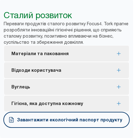
Сталий розвиток
Переваги продуктів сталого розвитку Focus4. Tork прагне
розробляти інноваційні гігієнічні рішення, що сприяють
сталому розвитку, позитивно впливаючи на бізнес,
суспільство та збереження довкілля.
Матеріали та паковання
Сертифіковані наповнення з екомаркуванням
Відходи користувача
ЄС — обмежений вплив на довкілля на різних
етапах життєвого циклу продукції.
Подвійний диспенсер допомагає мінімізувати
Вуглець
Сертифіковані наповнення FSC® — виготовлені
відходи від рулонів.
з відповідально підібраних волокон.
Вуглецева нейтральність сертифікованих
Гігієна, яка доступна кожному
Більшість пластикового паковання для
диспенсерів досягається завдяки
наповнень виготовляється щонайменше на 30%
використанню сертифікованих джерел
Ергономічне паковання Tork Easy Handling® для
Завантажити екологічний паспорт продукту
із вторинного пластику (решта — до кінця
відновлювальної енергії та реалізації проєктів,
спрощеного перенесення, відкривання та
*
2025 року).
*
спрямованих на відновлення клімату.
утилізації.
Система Tork SmartOne® за час свого