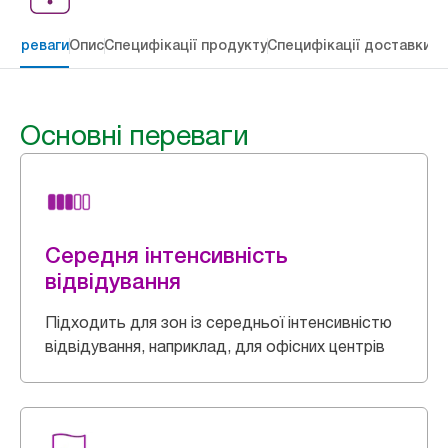
 переваги
Опис
Специфікації продукту
Специфікації доставки
Re
Основні переваги
Середня інтенсивність
відвідування
Підходить для зон із середньої інтенсивністю
відвідування, наприклад, для офісних центрів