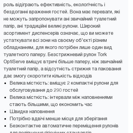
роль відіграють ефективність, екологічність і
бездоганні враження гостей. Вона має переваги, які
не можуть запропонувати ані звичайний туалетний
папір, ані традиційні великі рулони. Широкий
асортимент диспенсерів означає, що ви можете
устаткувати всі зони на своєму об'єкті різним
обладнанням, для якого потрібен лише один вид
туалетного паперу. Безстрижневий рулон Tork
OptiServe вміщує втричі більше паперу, ніж звичайний
туалетний папір, а відсутність стрижня та паковання
дає змогу скоротити кількість відходів
Велика місткість: вміщує 2 компактні рулони для
обслуговування до 290 гостей
Велика місткість: інтервали між наповненнями
стають більшими, що економить час
Швидке наповнення
Потрібно вдвічі менше місця для зберігання
Безконтактне автоматичне переміщення рулонів
для поліпшення гігієнічних стандартів