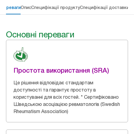
 переваги
Опис
Специфікації продукту
Специфікації доставки
Re
Основні переваги
Простота використання (SRA)
Це рішення відповідає стандартам
доступності та гарантує простоту в
користуванні для всіх гостей. * Сертифіковано
Шведською асоціацією ревматологів (Swedish
Rheumatism Association)