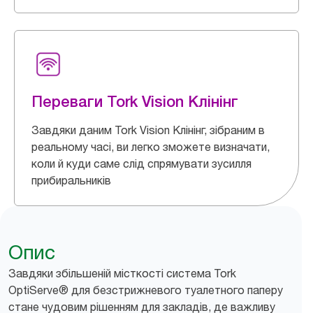
Переваги Tork Vision Клінінг
Завдяки даним Tork Vision Клінінг, зібраним в
реальному часі, ви легко зможете визначати,
коли й куди саме слід спрямувати зусилля
прибиральників
Опис
Завдяки збільшеній місткості система Tork
OptiServe® для безстрижневого туалетного паперу
стане чудовим рішенням для закладів, де важливу