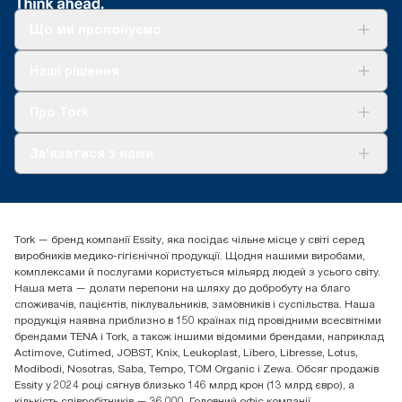
стрижні та два шари пластикового паковання
*
Доступно лише для номерів артикулів 558040 і 558048.
Що ми пропонуємо
Стосується диспенсерів, які продаються в Європі (крім
Франції) з травня 2023 року. Сертифікат ClimatePartner:
Рішення
Наші рішення
www.climate-id.com/en-gb/9VIUDN
Сталий розвиток
**
Tork Clean Care
Представляє європейський асортимент витратних
AD-a-Glance
Про Tork
матеріалів Tork OptiServe® для наповнення залежно від
потреб користувача. На основі оцінки життєвого циклу (LCA)
Про нас
третьою стороною, яка покриває всі рівні якості наповнень і
Зв'язатися з нами
Історії успіху
дані споживання. Оскільки ці дані є середніми для системи,
вони не розраховані на використання у звітності щодо
tork.ua@essity.com
вуглецевих викидів для певних статей і певного споживання.
(+38) 044 490 55 66
Знайти дистриб'ютора
Tork — бренд компанії Essity, яка посідає чільне місце у світі серед
Essity Україна
виробників медико-гігієнічної продукції. Щодня нашими виробами,
04071 м. Київ, вул. Григорія Сковороди 19,
комплексами й послугами користується мільярд людей з усього світу.
Тел. +38 044 490 55 66
Наша мета — долати перепони на шляху до добробуту на благо
споживачів, пацієнтів, піклувальників, замовників і суспільства. Наша
продукція наявна приблизно в 150 країнах під провідними всесвітніми
брендами TENA і Tork, а також іншими відомими брендами, наприклад
Actimove, Cutimed, JOBST, Knix, Leukoplast, Libero, Libresse, Lotus,
Modibodi, Nosotras, Saba, Tempo, TOM Organic і Zewa. Обсяг продажів
Essity у 2024 році сягнув близько 146 млрд крон (13 млрд євро), а
кількість співробітників — 36 000. Головний офіс компанії