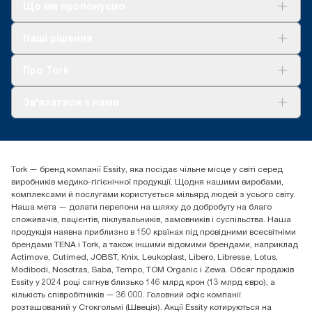
*
Стосується диспенсерів, які продаються в Європі (крім
Що ми пропонуємо
Франції) з травня 2023 року. Сертифікат ClimatePartner:
www.climate-id.com/en-gb/9VIUDN.
Рішення
Наші рішення
Сталий розвиток
**
Представляє європейський асортимент наповнень Tork
Tork Clean Care
SmartOne® для наповнення залежно від потреб
AD-a-Glance
Про Tork
користувача. На основі оцінки життєвого циклу (LCA) третьою
стороною, яка покриває всі рівні якості наповнень і дані
Про нас
споживання. Оскільки ці дані є середніми для системи, вони
Зв'язатися з нами
Історії успіху
не розраховані на використання у звітності щодо вуглецевих
викидів для певних статей і певного споживання.
tork.ua@essity.com
(+38) 044 490 55 66
Знайти дистриб'ютора
Tork — бренд компанії Essity, яка посідає чільне місце у світі серед
Essity Україна
виробників медико-гігієнічної продукції. Щодня нашими виробами,
04071 м. Київ, вул. Григорія Сковороди 19,
комплексами й послугами користується мільярд людей з усього світу.
Тел. +38 044 490 55 66
Наша мета — долати перепони на шляху до добробуту на благо
споживачів, пацієнтів, піклувальників, замовників і суспільства. Наша
продукція наявна приблизно в 150 країнах під провідними всесвітніми
брендами TENA і Tork, а також іншими відомими брендами, наприклад
Actimove, Cutimed, JOBST, Knix, Leukoplast, Libero, Libresse, Lotus,
Modibodi, Nosotras, Saba, Tempo, TOM Organic і Zewa. Обсяг продажів
Essity у 2024 році сягнув близько 146 млрд крон (13 млрд євро), а
кількість співробітників — 36 000. Головний офіс компанії
розташований у Стокгольмі (Швеція). Акції Essity котируються на