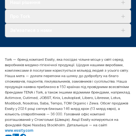
Рішення
Наші рішення
Сталий розвиток
Tork Clean Care
AD-a-Glance
Про Tork
Про нас
Зв'язатися з нами
Історії успіху
tork.ua@essity.com
(+38) 044 490 55 66
Знайти дистриб'ютора
Tork — бренд компанії Essity, яка посідає чільне місце у світі серед
Essity Україна
виробників медико-гігієнічної продукції. Щодня нашими виробами,
04071 м. Київ, вул. Григорія Сковороди 19,
комплексами й послугами користується мільярд людей з усього світу.
Тел. +38 044 490 55 66
Наша мета — долати перепони на шляху до добробуту на благо
споживачів, пацієнтів, піклувальників, замовників і суспільства. Наша
продукція наявна приблизно в 150 країнах під провідними всесвітніми
брендами TENA і Tork, а також іншими відомими брендами, наприклад
Actimove, Cutimed, JOBST, Knix, Leukoplast, Libero, Libresse, Lotus,
Modibodi, Nosotras, Saba, Tempo, TOM Organic і Zewa. Обсяг продажів
Essity у 2024 році сягнув близько 146 млрд крон (13 млрд євро), а
кількість співробітників — 36 000. Головний офіс компанії
розташований у Стокгольмі (Швеція). Акції Essity котируються на
фондовій біржі Nasdaq Stockholm. Детальніше — на сайті
www.essity.com