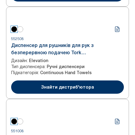
552508
Диспенсер для рушників для рук з
безперервною подачею Tork
PeakServe® Continuous™
Дизайн
:
Elevation
Тип диспенсера
:
Ручні диспенсери
Підкатегорія
:
Continuous Hand Towels
Знайти дистриб'ютора
551008