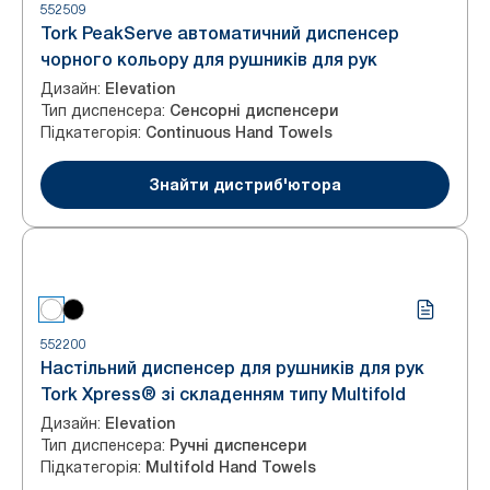
552509
Tork PeakServe автоматичний диспенсер
чорного кольору для рушників для рук
Дизайн
:
Elevation
Тип диспенсера
:
Сенсорні диспенсери
Підкатегорія
:
Continuous Hand Towels
Знайти дистриб'ютора
552200
Настільний диспенсер для рушників для рук
Tork Xpress® зі складенням типу Multifold
Дизайн
:
Elevation
Тип диспенсера
:
Ручні диспенсери
Підкатегорія
:
Multifold Hand Towels