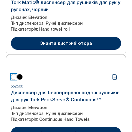
Tork Matic® диспенсер для рушників для рук у
рулонах, чорний
Дизайн
:
Elevation
Тип диспенсера
:
Ручні диспенсери
Підкатегорія
:
Hand towel roll
Знайти дистриб'ютора
552500
Диспенсер для безперервної подачі рушників
для рук Tork PeakServe® Continuous™
Дизайн
:
Elevation
Тип диспенсера
:
Ручні диспенсери
Підкатегорія
:
Continuous Hand Towels