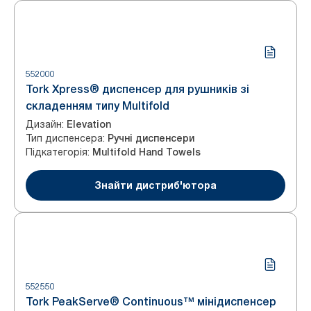
552000
Tork Xpress® диспенсер для рушників зі
складенням типу Multifold
Дизайн
:
Elevation
Тип диспенсера
:
Ручні диспенсери
Підкатегорія
:
Multifold Hand Towels
Знайти дистриб'ютора
552550
Tork PeakServe® Continuous™ мінідиспенсер