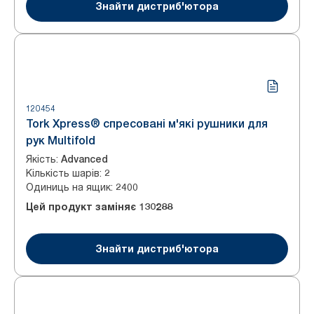
Знайти дистриб'ютора
120454
Tork Xpress® спресовані м'які рушники для
рук Multifold
Якість
:
Advanced
Кількість шарів
:
2
Одиниць на ящик
:
2400
Цей продукт заміняє
130288
Знайти дистриб'ютора