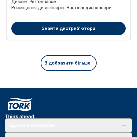
Дизайн
:
Performance
Розміщення диспенсерів
:
Настінні диспенсери
Знайти дистриб'ютора
Відобразити більше
Що ми пропонуємо