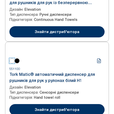
для рушників для рук із безперервною
подачею, білий
Дизайн
:
Elevation
Тип диспенсера
:
Ручні диспенсери
Підкатегорія
:
Continuous Hand Towels
Знайти дистриб'ютора
551100
Tork Matic® автоматичний диспенсер для
рушників для рук у рулонах білий H1
Дизайн
:
Elevation
Тип диспенсера
:
Сенсорні диспенсери
Підкатегорія
:
Hand towel roll
Знайти дистриб'ютора