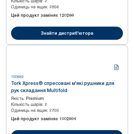
Кількість шарів
:
2
Одиниць на ящик
:
2856
Цей продукт заміняє
120288
Знайти дистриб'ютора
100889
Tork Xpress® спресовані м'які рушники для
рук складання Multifold
Якість
:
Premium
Кількість шарів
:
2
Одиниць на ящик
:
2700
Цей продукт заміняє
1002894