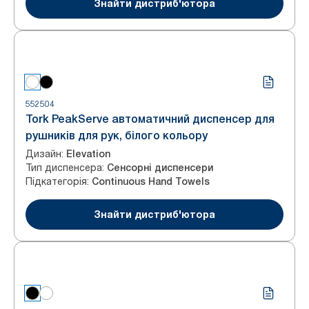
Знайти дистриб'ютора
552504
Tork PeakServe автоматичний диспенсер для
рушників для рук, білого кольору
Дизайн
:
Elevation
Тип диспенсера
:
Сенсорні диспенсери
Підкатегорія
:
Continuous Hand Towels
Знайти дистриб'ютора