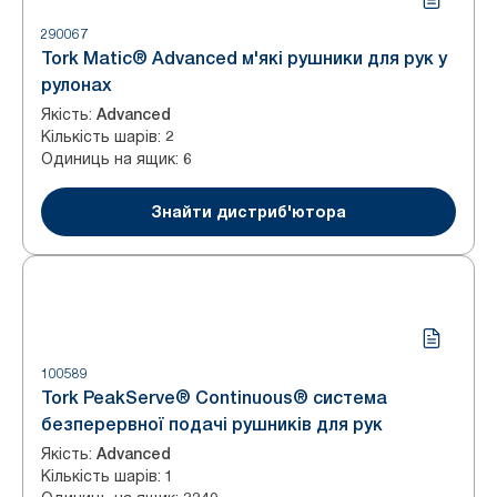
290067
Tork Matic® Advanced м'які рушники для рук у
рулонах
Якість
:
Advanced
Кількість шарів
:
2
Одиниць на ящик
:
6
Знайти дистриб'ютора
100589
Tork PeakServe® Continuous® система
безперервної подачі рушників для рук
Якість
:
Advanced
Кількість шарів
:
1