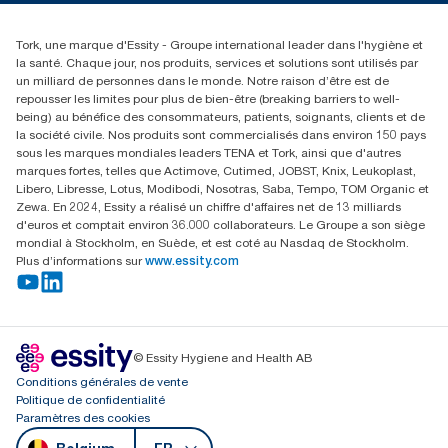
Réclamation pour distributeurs
02 766 05 30
Rechercher des distributeurs
Tork, une marque d'Essity - Groupe international leader dans l'hygiène et
Essity Belgium NV
la santé. Chaque jour, nos produits, services et solutions sont utilisés par
Berkenlaan 8B
un milliard de personnes dans le monde. Notre raison d’être est de
1831 MACHELEN
repousser les limites pour plus de bien-être (breaking barriers to well-
being) au bénéfice des consommateurs, patients, soignants, clients et de
la société civile. Nos produits sont commercialisés dans environ 150 pays
sous les marques mondiales leaders TENA et Tork, ainsi que d'autres
marques fortes, telles que Actimove, Cutimed, JOBST, Knix, Leukoplast,
Libero, Libresse, Lotus, Modibodi, Nosotras, Saba, Tempo, TOM Organic et
Zewa. En 2024, Essity a réalisé un chiffre d'affaires net de 13 milliards
d'euros et comptait environ 36.000 collaborateurs. Le Groupe a son siège
mondial à Stockholm, en Suède, et est coté au Nasdaq de Stockholm.
Plus d’informations sur
www.essity.com
© Essity Hygiene and Health AB
Conditions générales de vente
Politique de confidentialité
Paramètres des cookies