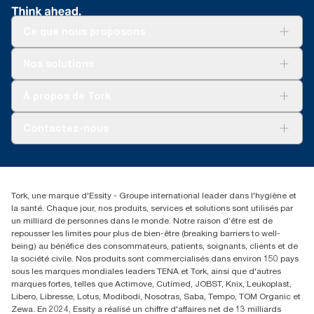
Ce que nous proposons
Solutions
Nos solutions
Développement durable
Tork Clean Care
Tork Vision Nettoyage
À propos de Tork
AD-a-Glance
Tork PaperCircle
À propos de nous
Contactez-nous
Réclamation pour produit
Réclamation pour service
info@tork.be
Réclamation pour distributeurs
02 766 05 30
Rechercher des distributeurs
Tork, une marque d'Essity - Groupe international leader dans l'hygiène et
Essity Belgium NV
la santé. Chaque jour, nos produits, services et solutions sont utilisés par
Berkenlaan 8B
un milliard de personnes dans le monde. Notre raison d’être est de
1831 MACHELEN
repousser les limites pour plus de bien-être (breaking barriers to well-
being) au bénéfice des consommateurs, patients, soignants, clients et de
la société civile. Nos produits sont commercialisés dans environ 150 pays
sous les marques mondiales leaders TENA et Tork, ainsi que d'autres
marques fortes, telles que Actimove, Cutimed, JOBST, Knix, Leukoplast,
Libero, Libresse, Lotus, Modibodi, Nosotras, Saba, Tempo, TOM Organic et
Zewa. En 2024, Essity a réalisé un chiffre d'affaires net de 13 milliards