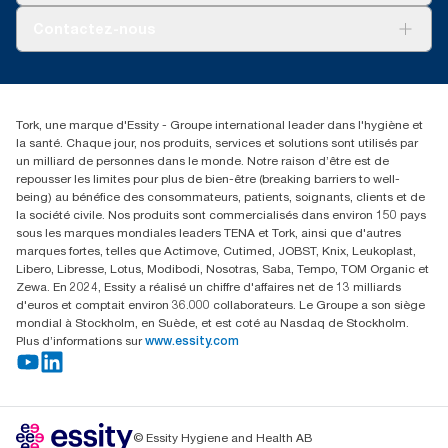
Tork PaperCircle
À propos de nous
Contactez-nous
Réclamation pour produit
Réclamation pour service
info@tork.be
Réclamation pour distributeurs
02 766 05 30
Rechercher des distributeurs
Tork, une marque d'Essity - Groupe international leader dans l'hygiène et
Essity Belgium NV
la santé. Chaque jour, nos produits, services et solutions sont utilisés par
Berkenlaan 8B
un milliard de personnes dans le monde. Notre raison d’être est de
1831 MACHELEN
repousser les limites pour plus de bien-être (breaking barriers to well-
being) au bénéfice des consommateurs, patients, soignants, clients et de
la société civile. Nos produits sont commercialisés dans environ 150 pays
sous les marques mondiales leaders TENA et Tork, ainsi que d'autres
marques fortes, telles que Actimove, Cutimed, JOBST, Knix, Leukoplast,
Libero, Libresse, Lotus, Modibodi, Nosotras, Saba, Tempo, TOM Organic et
Zewa. En 2024, Essity a réalisé un chiffre d'affaires net de 13 milliards
d'euros et comptait environ 36.000 collaborateurs. Le Groupe a son siège
mondial à Stockholm, en Suède, et est coté au Nasdaq de Stockholm.
Plus d’informations sur
www.essity.com
© Essity Hygiene and Health AB