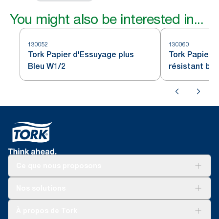
You might also be interested in...
130052
130060
Tork Papier d'Essuyage plus
Tork Papier d
Bleu W1/2
résistant bl
Ce que nous proposons
Solutions
Nos solutions
Développement durable
Tork Clean Care
Tork Vision Nettoyage
À propos de Tork
AD-a-Glance