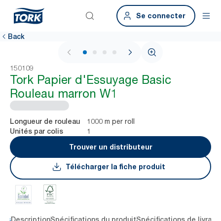
Se connecter
Back
1 / 4
150109
Tork Papier d'Essuyage Basic
Rouleau marron W1
1000 m per roll
Longueur de rouleau
1
Unités par colis
Trouver un distributeur
Télécharger la fiche produit
lés
Description
Spécifications du produit
Spécifications de livrais