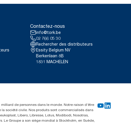
Contactez-nous
info@tork.be
02 766 05 30
Rechercher des distributeurs
teurs
Essity Belgium NV
Berkenlaan 8B
1831 MACHELEN
un milliard de personnes dans le monde. Notre raison d’être
e la société civile. Nos produits sont commercialisés dans
ukoplast, Libero, Libresse, Lotus, Modibodi, Nosotras,
eurs. Le Groupe a son siège mondial à Stockholm, en Suède,