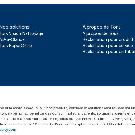
Nos solutions
À propos de Tork
Tork Vision Nettoyage
À propos de nous
AD-a-Glance
Réclamation pour produit
Tork PaperCircle
Réclamation pour service
Réclamation pour distribu
e et la santé. Chaque jour, nos produits, services et solutions sont utilisés par 
rs to well-being) au bénéfice des consommateurs, patients, soignants, clients et d
insi que d'autres marques fortes, telles que Actimove, Cutimed, JOBST, Knix, Le
fre d'affaires net de 13 milliards d'euros et comptait environ 36.000 collaborat
ssity.com