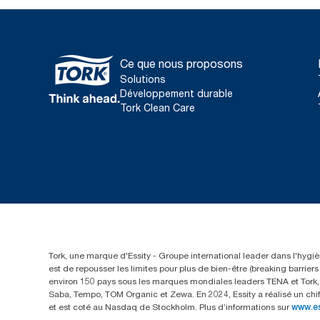
Ce que nous proposons
Solutions
Développement durable
Tork Clean Care
Tork, une marque d'Essity - Groupe international leader dans l'hygièn
est de repousser les limites pour plus de bien-être (breaking barrie
environ 150 pays sous les marques mondiales leaders TENA et Tork, a
Saba, Tempo, TOM Organic et Zewa. En 2024, Essity a réalisé un chif
et est coté au Nasdaq de Stockholm. Plus d’informations sur
www.e