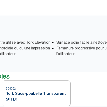
re utilisé avec Tork Elevation
Surface polie facile à nettoye
imordiale ou qu’une impression
Fermeture progressive pour un
tilisateur.
l’utilisateur
bles
204062
Tork Sacs-poubelle Transparent
50 l B1