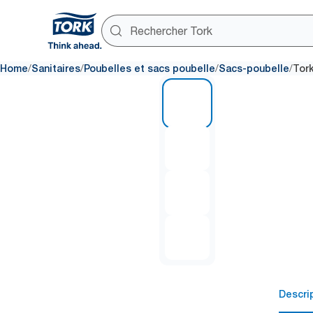
/
/
/
/
Home
Sanitaires
Poubelles et sacs poubelle
Sacs-poubelle
Tork
1 of 4
Descri