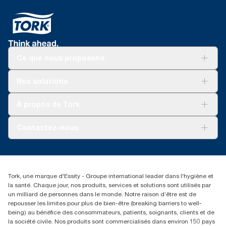
Ce que nous proposons
Solutions
Nos solutions
Développement durable
Tork Clean Care
Tork Vision Nettoyage
À propos de Tork
AD-a-Glance
Tork PaperCircle
À propos de nous
Contactez-nous
Réclamation pour produit
Réclamation pour service
info@tork.be
Réclamation pour distributeurs
02 766 05 30
Rechercher des distributeurs
Tork, une marque d'Essity - Groupe international leader dans l'hygiène et
Essity Belgium NV
la santé. Chaque jour, nos produits, services et solutions sont utilisés par
Berkenlaan 8B
un milliard de personnes dans le monde. Notre raison d’être est de
1831 MACHELEN
repousser les limites pour plus de bien-être (breaking barriers to well-
being) au bénéfice des consommateurs, patients, soignants, clients et de
la société civile. Nos produits sont commercialisés dans environ 150 pays