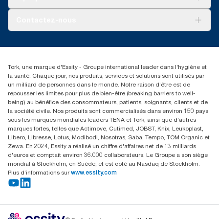
AD-a-Glance
Tork PaperCircle
À propos de nous
Contactez-nous
Réclamation pour produit
Réclamation pour service
info@tork.be
Réclamation pour distributeurs
02 766 05 30
Rechercher des distributeurs
Tork, une marque d'Essity - Groupe international leader dans l'hygiène et
Essity Belgium NV
la santé. Chaque jour, nos produits, services et solutions sont utilisés par
Berkenlaan 8B
un milliard de personnes dans le monde. Notre raison d’être est de
1831 MACHELEN
repousser les limites pour plus de bien-être (breaking barriers to well-
being) au bénéfice des consommateurs, patients, soignants, clients et de
la société civile. Nos produits sont commercialisés dans environ 150 pays
sous les marques mondiales leaders TENA et Tork, ainsi que d'autres
marques fortes, telles que Actimove, Cutimed, JOBST, Knix, Leukoplast,
Libero, Libresse, Lotus, Modibodi, Nosotras, Saba, Tempo, TOM Organic et
Zewa. En 2024, Essity a réalisé un chiffre d'affaires net de 13 milliards
d'euros et comptait environ 36.000 collaborateurs. Le Groupe a son siège
mondial à Stockholm, en Suède, et est coté au Nasdaq de Stockholm.
Plus d’informations sur
www.essity.com