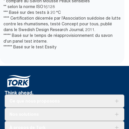
* comparé au Savon Mousse Peaux sensibles
** selon la norme ISO16128
*** Basé sur des tests à 20 °C
**** Certification décernée par l’Association suédoise de lutte
contre les rhumatismes, testé Concept pour tous, publié
dans le Swedish Design Research Journal, 2011.
***** Basé sur le temps de réapprovisionnement du savon
d’un panel test interne.
****** Basé sur le test Essity
Ce que nous proposons
Solutions
Nos solutions
Développement durable
Tork Clean Care
Tork Vision Nettoyage
À propos de Tork