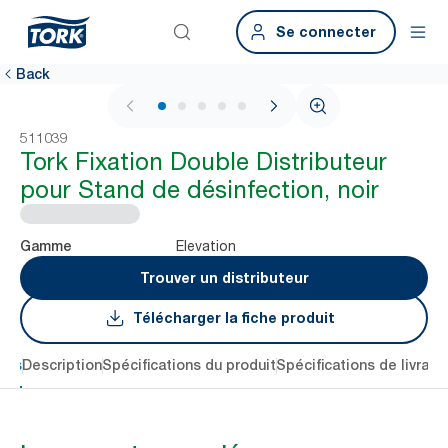
Se connecter
Back
1 / 6
511039
Tork Fixation Double Distributeur
pour Stand de désinfection, noir
Elevation
Gamme
Trouver un distributeur
Télécharger la fiche produit
lés
Description
Spécifications du produit
Spécifications de livrais