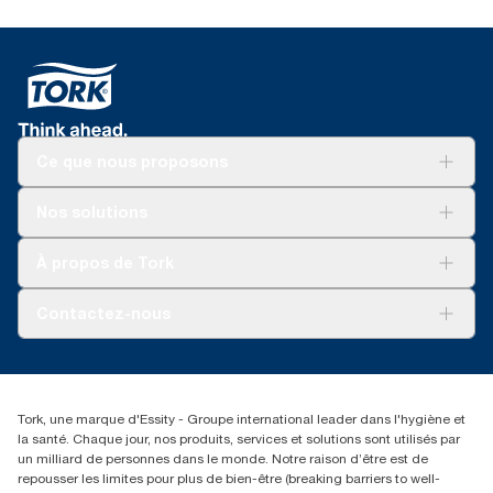
Ce que nous proposons
Solutions
Nos solutions
Développement durable
Tork Clean Care
Tork Vision Nettoyage
À propos de Tork
AD-a-Glance
Tork PaperCircle
À propos de nous
Contactez-nous
Réclamation pour produit
Réclamation pour service
info@tork.be
Réclamation pour distributeurs
02 766 05 30
Rechercher des distributeurs
Tork, une marque d'Essity - Groupe international leader dans l'hygiène et
Essity Belgium NV
la santé. Chaque jour, nos produits, services et solutions sont utilisés par
Berkenlaan 8B
un milliard de personnes dans le monde. Notre raison d’être est de
1831 MACHELEN
repousser les limites pour plus de bien-être (breaking barriers to well-