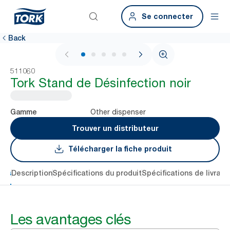
Se connecter
Back
1 / 6
511060
Tork Stand de Désinfection noir
Other dispenser
Gamme
Trouver un distributeur
Télécharger la fiche produit
lés
Description
Spécifications du produit
Spécifications de livrais
Les avantages clés