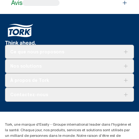
Avis
Ce que nous proposons
Solutions
Nos solutions
Développement durable
Tork Clean Care
Tork Vision Nettoyage
À propos de Tork
AD-a-Glance
Tork PaperCircle
À propos de nous
Contactez-nous
Réclamation pour produit
Réclamation pour service
info@tork.be
Réclamation pour distributeurs
02 766 05 30
Rechercher des distributeurs
Tork, une marque d'Essity - Groupe international leader dans l'hygiène et
Essity Belgium NV
la santé. Chaque jour, nos produits, services et solutions sont utilisés par
Berkenlaan 8B
un milliard de personnes dans le monde. Notre raison d’être est de
1831 MACHELEN