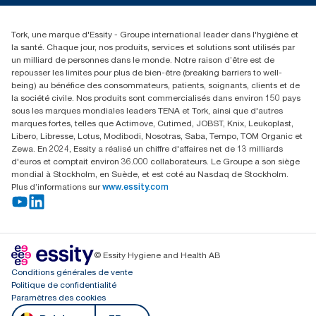
Réclamation pour distributeurs
02 766 05 30
Rechercher des distributeurs
Tork, une marque d'Essity - Groupe international leader dans l'hygiène et
Essity Belgium NV
la santé. Chaque jour, nos produits, services et solutions sont utilisés par
Berkenlaan 8B
un milliard de personnes dans le monde. Notre raison d’être est de
1831 MACHELEN
repousser les limites pour plus de bien-être (breaking barriers to well-
being) au bénéfice des consommateurs, patients, soignants, clients et de
la société civile. Nos produits sont commercialisés dans environ 150 pays
sous les marques mondiales leaders TENA et Tork, ainsi que d'autres
marques fortes, telles que Actimove, Cutimed, JOBST, Knix, Leukoplast,
Libero, Libresse, Lotus, Modibodi, Nosotras, Saba, Tempo, TOM Organic et
Zewa. En 2024, Essity a réalisé un chiffre d'affaires net de 13 milliards
d'euros et comptait environ 36.000 collaborateurs. Le Groupe a son siège
mondial à Stockholm, en Suède, et est coté au Nasdaq de Stockholm.
Plus d’informations sur
www.essity.com
© Essity Hygiene and Health AB
Conditions générales de vente
Politique de confidentialité
Paramètres des cookies