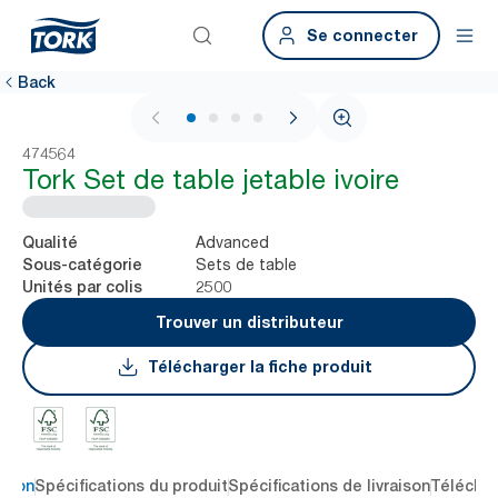
Se connecter
Back
1 / 4
474564
Tork Set de table jetable ivoire
Advanced
Qualité
Sets de table
Sous-catégorie
2500
Unités par colis
Trouver un distributeur
Télécharger la fiche produit
ption
Spécifications du produit
Spécifications de livraison
Téléchar