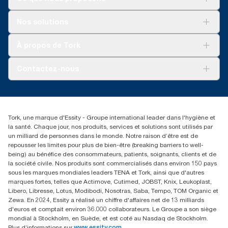
Solutions
Nos solutions
Développement durable
Tork Clean Care
Tork Vision Nettoyage
À propos de Tork
AD-a-Glance
Tork PaperCircle
À propos de nous
Contactez-nous
Réclamation pour produit
Réclamation pour service
info@tork.be
Réclamation pour distributeurs
02 766 05 30
Rechercher des distributeurs
Tork, une marque d'Essity - Groupe international leader dans l'hygiène et
Essity Belgium NV
la santé. Chaque jour, nos produits, services et solutions sont utilisés par
Berkenlaan 8B
un milliard de personnes dans le monde. Notre raison d’être est de
1831 MACHELEN
repousser les limites pour plus de bien-être (breaking barriers to well-
being) au bénéfice des consommateurs, patients, soignants, clients et de
la société civile. Nos produits sont commercialisés dans environ 150 pays
sous les marques mondiales leaders TENA et Tork, ainsi que d'autres
marques fortes, telles que Actimove, Cutimed, JOBST, Knix, Leukoplast,
Libero, Libresse, Lotus, Modibodi, Nosotras, Saba, Tempo, TOM Organic et
Zewa. En 2024, Essity a réalisé un chiffre d'affaires net de 13 milliards
d'euros et comptait environ 36.000 collaborateurs. Le Groupe a son siège
mondial à Stockholm, en Suède, et est coté au Nasdaq de Stockholm.
Plus d’informations sur
www.essity.com