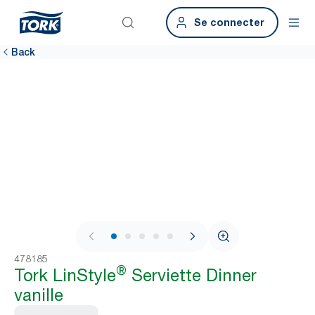
Se connecter
Back
1 / 6
478185
®
Tork LinStyle
Serviette Dinner
vanille