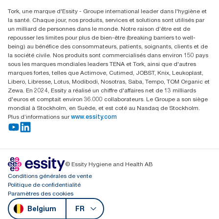
Rechercher des distributeurs
Tork, une marque d'Essity - Groupe international leader dans l'hygiène et
Essity Belgium NV
la santé. Chaque jour, nos produits, services et solutions sont utilisés par
Berkenlaan 8B
un milliard de personnes dans le monde. Notre raison d’être est de
1831 MACHELEN
repousser les limites pour plus de bien-être (breaking barriers to well-
being) au bénéfice des consommateurs, patients, soignants, clients et de
la société civile. Nos produits sont commercialisés dans environ 150 pays
sous les marques mondiales leaders TENA et Tork, ainsi que d'autres
marques fortes, telles que Actimove, Cutimed, JOBST, Knix, Leukoplast,
Libero, Libresse, Lotus, Modibodi, Nosotras, Saba, Tempo, TOM Organic et
Zewa. En 2024, Essity a réalisé un chiffre d'affaires net de 13 milliards
d'euros et comptait environ 36.000 collaborateurs. Le Groupe a son siège
mondial à Stockholm, en Suède, et est coté au Nasdaq de Stockholm.
Plus d’informations sur
www.essity.com
© Essity Hygiene and Health AB
Conditions générales de vente
Politique de confidentialité
Paramètres des cookies
Belgium
FR