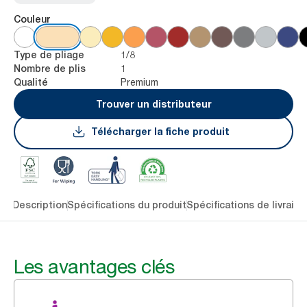
Couleur
1/8
Type de pliage
1
Nombre de plis
Premium
Qualité
Trouver un distributeur
Télécharger la fiche produit
lés
Description
Spécifications du produit
Spécifications de livraiso
Les avantages clés