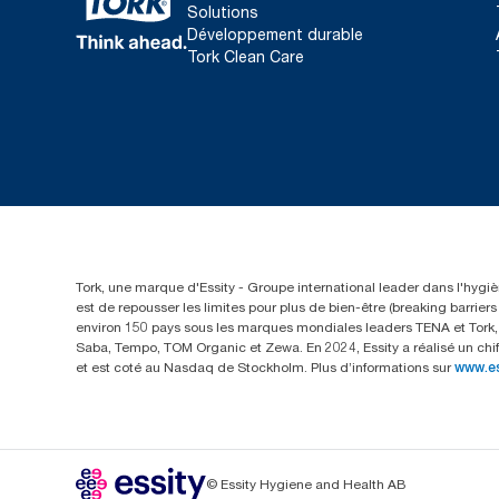
Solutions
Développement durable
Tork Clean Care
Tork, une marque d'Essity - Groupe international leader dans l'hygièn
est de repousser les limites pour plus de bien-être (breaking barrie
environ 150 pays sous les marques mondiales leaders TENA et Tork, a
Saba, Tempo, TOM Organic et Zewa. En 2024, Essity a réalisé un chif
et est coté au Nasdaq de Stockholm. Plus d’informations sur
www.e
© Essity Hygiene and Health AB