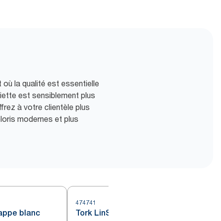
ù la qualité est essentielle
viette est sensiblement plus
rez à votre clientèle plus
oloris modernes et plus
474741
appe blanc
Tork LinStyle® Surnappe blanc