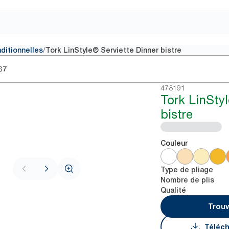
/
aditionnelles
Tork LinStyle® Serviette Dinner bistre
67
478191
Tork LinStyl
bistre
Couleur
Type de pliage
Nombre de plis
Qualité
Trouv
Téléch