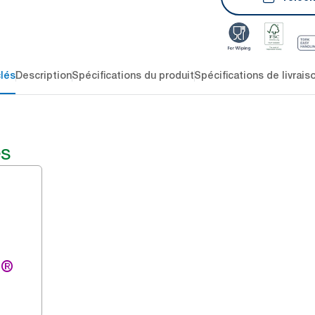
lés
Description
Spécifications du produit
Spécifications de livrais
és
g®