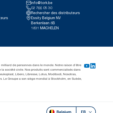
info@tork.be
02 766 05 30
Rechercher des distributeurs
teurs
Essity Belgium NV
Berkenlaan 8B
1831 MACHELEN
un milliard de personnes dans le monde. Notre raison d’être
e la société civile. Nos produits sont commercialisés dans
ukoplast, Libero, Libresse, Lotus, Modibodi, Nosotras,
eurs. Le Groupe a son siège mondial à Stockholm, en Suède,
Belgium
FR