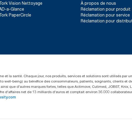
Tork Vision Nettoyage
À propos de nous
AD-a-Glance
Réclamation pour produit
Tork PaperCircle
Réclamation pour service
Réclamation pour distribu
e et la santé. Chaque jour, nos produits, services et solutions sont utilisés par 
rs to well-being) au bénéfice des consommateurs, patients, soignants, clients et d
insi que d'autres marques fortes, telles que Actimove, Cutimed, JOBST, Knix, Le
fre d'affaires net de 13 milliards d'euros et comptait environ 36.000 collaborat
ssity.com