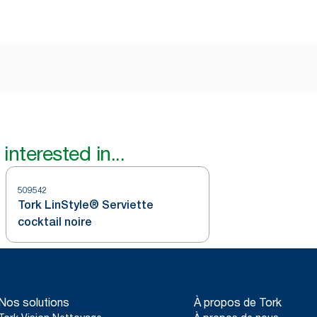
interested in...
509542
Tork LinStyle® Serviette
cocktail noire
Nos solutions
À propos de Tork