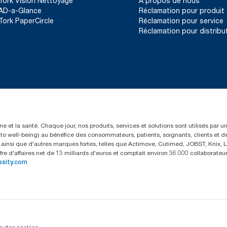
Tork Vision Nettoyage
À propos de nous
AD-a-Glance
Réclamation pour produit
Tork PaperCircle
Réclamation pour service
Réclamation pour distribu
e et la santé. Chaque jour, nos produits, services et solutions sont utilisés par 
rs to well-being) au bénéfice des consommateurs, patients, soignants, clients et d
insi que d'autres marques fortes, telles que Actimove, Cutimed, JOBST, Knix, Le
fre d'affaires net de 13 milliards d'euros et comptait environ 36.000 collaborat
ssity.com