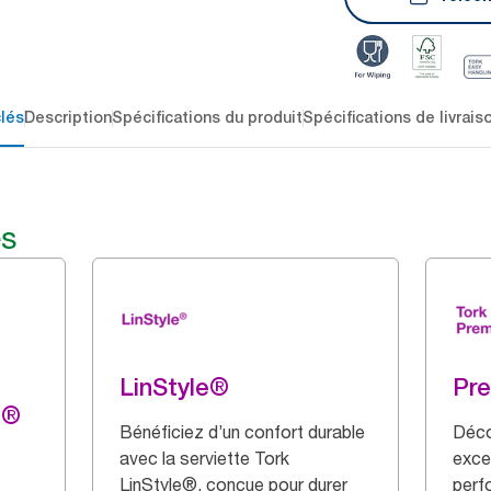
lés
Description
Spécifications du produit
Spécifications de livrais
és
LinStyle®
Pr
g®
Bénéficiez d’un confort durable
Déco
avec la serviette Tork
exce
LinStyle®, conçue pour durer
perf