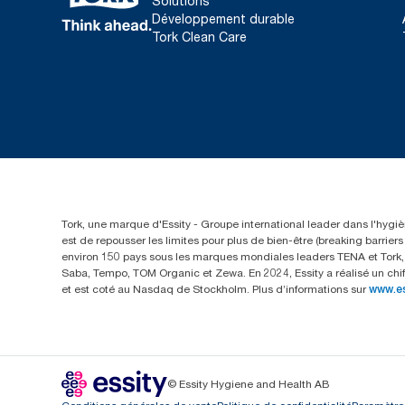
Solutions
Développement durable
Tork Clean Care
Tork, une marque d'Essity - Groupe international leader dans l'hygièn
est de repousser les limites pour plus de bien-être (breaking barrie
environ 150 pays sous les marques mondiales leaders TENA et Tork, a
Saba, Tempo, TOM Organic et Zewa. En 2024, Essity a réalisé un chif
et est coté au Nasdaq de Stockholm. Plus d’informations sur
www.e
© Essity Hygiene and Health AB