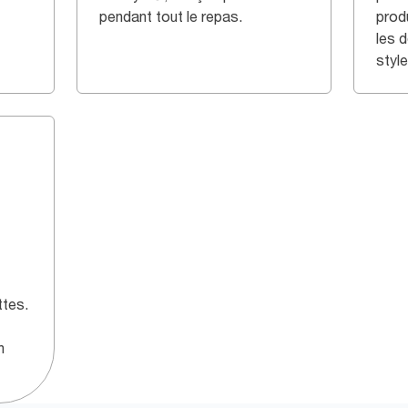
pendant tout le repas.
prod
les 
style
ttes.
n