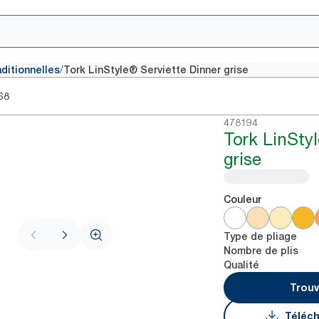
/
aditionnelles
Tork LinStyle® Serviette Dinner grise
68
478194
Tork LinStyl
grise
Couleur
Type de pliage
Nombre de plis
Qualité
Trouv
Téléch