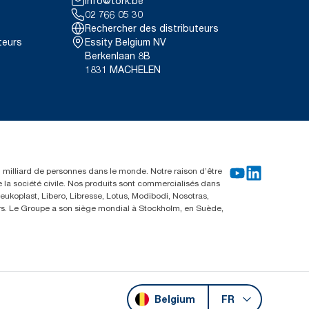
info@tork.be
02 766 05 30
Rechercher des distributeurs
teurs
Essity Belgium NV
Berkenlaan 8B
1831 MACHELEN
un milliard de personnes dans le monde. Notre raison d’être
e la société civile. Nos produits sont commercialisés dans
ukoplast, Libero, Libresse, Lotus, Modibodi, Nosotras,
eurs. Le Groupe a son siège mondial à Stockholm, en Suède,
Belgium
FR