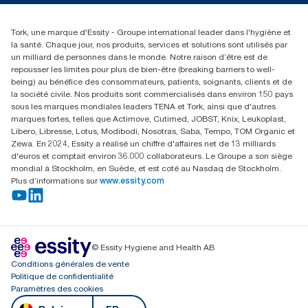
Réclamation pour distributeurs
02 766 05 30
Rechercher des distributeurs
Tork, une marque d'Essity - Groupe international leader dans l'hygiène et
Essity Belgium NV
la santé. Chaque jour, nos produits, services et solutions sont utilisés par
Berkenlaan 8B
un milliard de personnes dans le monde. Notre raison d’être est de
1831 MACHELEN
repousser les limites pour plus de bien-être (breaking barriers to well-
being) au bénéfice des consommateurs, patients, soignants, clients et de
la société civile. Nos produits sont commercialisés dans environ 150 pays
sous les marques mondiales leaders TENA et Tork, ainsi que d'autres
marques fortes, telles que Actimove, Cutimed, JOBST, Knix, Leukoplast,
Libero, Libresse, Lotus, Modibodi, Nosotras, Saba, Tempo, TOM Organic et
Zewa. En 2024, Essity a réalisé un chiffre d'affaires net de 13 milliards
d'euros et comptait environ 36.000 collaborateurs. Le Groupe a son siège
mondial à Stockholm, en Suède, et est coté au Nasdaq de Stockholm.
Plus d’informations sur
www.essity.com
© Essity Hygiene and Health AB
Conditions générales de vente
Politique de confidentialité
Paramètres des cookies