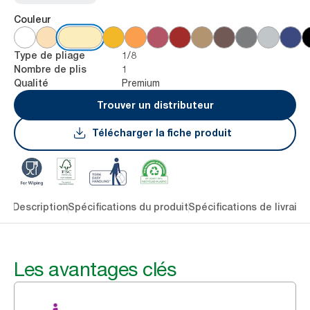
Couleur
1/8
Type de pliage
1
Nombre de plis
Premium
Qualité
Trouver un distributeur
Télécharger la fiche produit
lés
Description
Spécifications du produit
Spécifications de livraiso
Les avantages clés