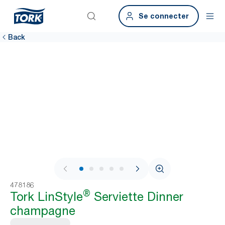
Se connecter
Back
1 / 6
478186
®
Tork LinStyle
Serviette Dinner
champagne