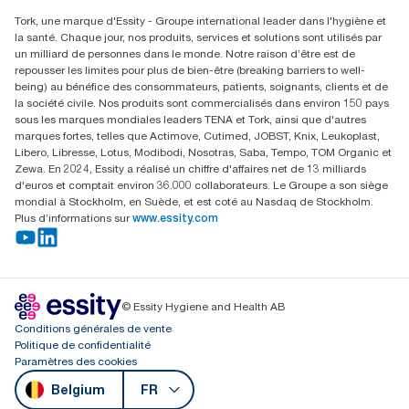
Rechercher des distributeurs
Tork, une marque d'Essity - Groupe international leader dans l'hygiène et
Essity Belgium NV
la santé. Chaque jour, nos produits, services et solutions sont utilisés par
Berkenlaan 8B
un milliard de personnes dans le monde. Notre raison d’être est de
1831 MACHELEN
repousser les limites pour plus de bien-être (breaking barriers to well-
being) au bénéfice des consommateurs, patients, soignants, clients et de
la société civile. Nos produits sont commercialisés dans environ 150 pays
sous les marques mondiales leaders TENA et Tork, ainsi que d'autres
marques fortes, telles que Actimove, Cutimed, JOBST, Knix, Leukoplast,
Libero, Libresse, Lotus, Modibodi, Nosotras, Saba, Tempo, TOM Organic et
Zewa. En 2024, Essity a réalisé un chiffre d'affaires net de 13 milliards
d'euros et comptait environ 36.000 collaborateurs. Le Groupe a son siège
mondial à Stockholm, en Suède, et est coté au Nasdaq de Stockholm.
Plus d’informations sur
www.essity.com
© Essity Hygiene and Health AB
Conditions générales de vente
Politique de confidentialité
Paramètres des cookies
Belgium
FR