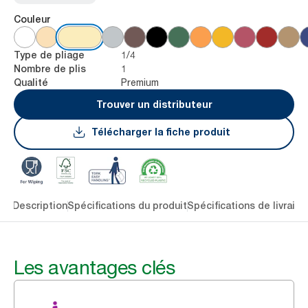
Couleur
1/4
Type de pliage
1
Nombre de plis
Premium
Qualité
Trouver un distributeur
Télécharger la fiche produit
lés
Description
Spécifications du produit
Spécifications de livraiso
Les avantages clés