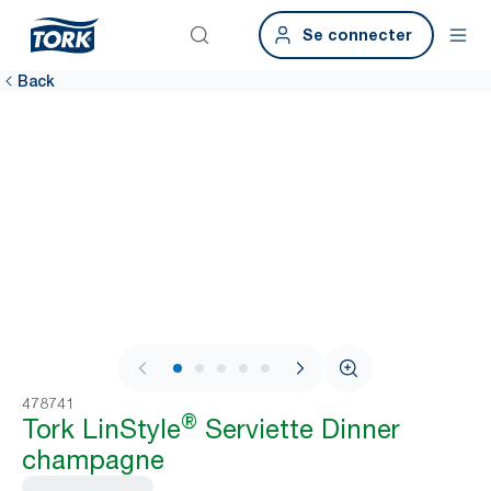
Se connecter
Back
1 / 6
478741
®
Tork LinStyle
Serviette Dinner
champagne