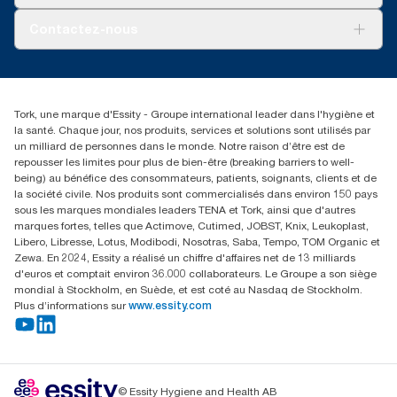
AD-a-Glance
Tork PaperCircle
À propos de nous
Contactez-nous
Réclamation pour produit
Réclamation pour service
info@tork.be
Réclamation pour distributeurs
02 766 05 30
Rechercher des distributeurs
Tork, une marque d'Essity - Groupe international leader dans l'hygiène et
Essity Belgium NV
la santé. Chaque jour, nos produits, services et solutions sont utilisés par
Berkenlaan 8B
un milliard de personnes dans le monde. Notre raison d’être est de
1831 MACHELEN
repousser les limites pour plus de bien-être (breaking barriers to well-
being) au bénéfice des consommateurs, patients, soignants, clients et de
la société civile. Nos produits sont commercialisés dans environ 150 pays
sous les marques mondiales leaders TENA et Tork, ainsi que d'autres
marques fortes, telles que Actimove, Cutimed, JOBST, Knix, Leukoplast,
Libero, Libresse, Lotus, Modibodi, Nosotras, Saba, Tempo, TOM Organic et
Zewa. En 2024, Essity a réalisé un chiffre d'affaires net de 13 milliards
d'euros et comptait environ 36.000 collaborateurs. Le Groupe a son siège
mondial à Stockholm, en Suède, et est coté au Nasdaq de Stockholm.
Plus d’informations sur
www.essity.com
© Essity Hygiene and Health AB