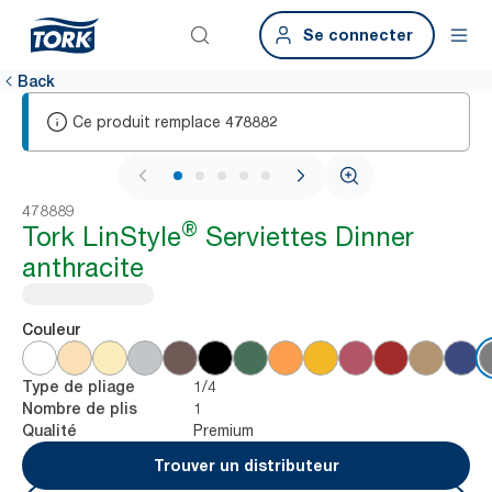
Se connecter
Back
Ce produit remplace
478882
1 / 5
478889
®
Tork LinStyle
Serviettes Dinner
anthracite
Couleur
1/4
Type de pliage
1
Nombre de plis
Premium
Qualité
Trouver un distributeur