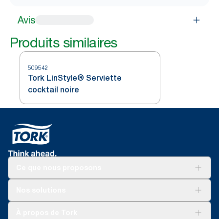
Avis
Produits similaires
509542
Tork LinStyle® Serviette
cocktail noire
Ce que nous proposons
Solutions
Nos solutions
Développement durable
Tork Clean Care
Tork Vision Nettoyage
À propos de Tork