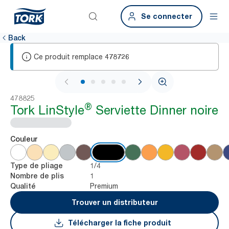
Se connecter
Back
Ce produit remplace
478726
1 / 5
478825
®
Tork LinStyle
Serviette Dinner noire
Couleur
1/4
Type de pliage
1
Nombre de plis
Premium
Qualité
Trouver un distributeur
Télécharger la fiche produit