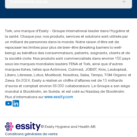
Contactez-nous
Réclamation pour produit
Réclamation pour service
info@tork.be
Réclamation pour distributeurs
02 766 05 30
Rechercher des distributeurs
Tork, une marque d'Essity - Groupe international leader dans l'hygiène et
Essity Belgium NV
la santé. Chaque jour, nos produits, services et solutions sont utilisés par
Berkenlaan 8B
un milliard de personnes dans le monde. Notre raison d’être est de
1831 MACHELEN
repousser les limites pour plus de bien-être (breaking barriers to well-
being) au bénéfice des consommateurs, patients, soignants, clients et de
la société civile. Nos produits sont commercialisés dans environ 150 pays
sous les marques mondiales leaders TENA et Tork, ainsi que d'autres
marques fortes, telles que Actimove, Cutimed, JOBST, Knix, Leukoplast,
Libero, Libresse, Lotus, Modibodi, Nosotras, Saba, Tempo, TOM Organic et
Zewa. En 2024, Essity a réalisé un chiffre d'affaires net de 13 milliards
d'euros et comptait environ 36.000 collaborateurs. Le Groupe a son siège
mondial à Stockholm, en Suède, et est coté au Nasdaq de Stockholm.
Plus d’informations sur
www.essity.com
© Essity Hygiene and Health AB
Conditions générales de vente