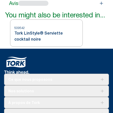
Avis
You might also be interested in...
509542
Tork LinStyle® Serviette
cocktail noire
Ce que nous proposons
Solutions
Nos solutions
Développement durable
Tork Clean Care
Tork Vision Nettoyage
À propos de Tork
AD-a-Glance
Tork PaperCircle
À propos de nous