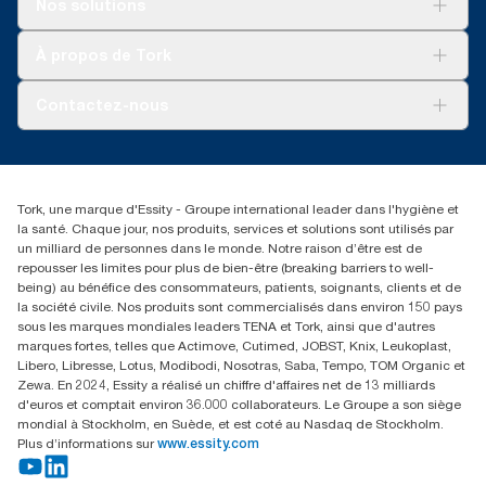
Nos solutions
Développement durable
Tork Clean Care
Tork Vision Nettoyage
À propos de Tork
AD-a-Glance
Tork PaperCircle
À propos de nous
Contactez-nous
Réclamation pour produit
Réclamation pour service
info@tork.be
Réclamation pour distributeurs
02 766 05 30
Rechercher des distributeurs
Tork, une marque d'Essity - Groupe international leader dans l'hygiène et
Essity Belgium NV
la santé. Chaque jour, nos produits, services et solutions sont utilisés par
Berkenlaan 8B
un milliard de personnes dans le monde. Notre raison d’être est de
1831 MACHELEN
repousser les limites pour plus de bien-être (breaking barriers to well-
being) au bénéfice des consommateurs, patients, soignants, clients et de
la société civile. Nos produits sont commercialisés dans environ 150 pays
sous les marques mondiales leaders TENA et Tork, ainsi que d'autres
marques fortes, telles que Actimove, Cutimed, JOBST, Knix, Leukoplast,
Libero, Libresse, Lotus, Modibodi, Nosotras, Saba, Tempo, TOM Organic et
Zewa. En 2024, Essity a réalisé un chiffre d'affaires net de 13 milliards
d'euros et comptait environ 36.000 collaborateurs. Le Groupe a son siège
mondial à Stockholm, en Suède, et est coté au Nasdaq de Stockholm.
Plus d’informations sur
www.essity.com