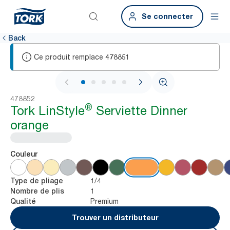
Se connecter
Back
Ce produit remplace
478851
1 / 5
478852
®
Tork LinStyle
Serviette Dinner
orange
Couleur
1/4
Type de pliage
1
Nombre de plis
Premium
Qualité
Trouver un distributeur