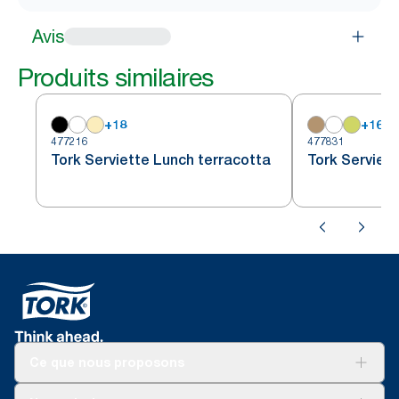
Avis
Produits similaires
+
18
+
16
477216
477831
Tork Serviette Lunch terracotta
Tork Serviet
Ce que nous proposons
Solutions