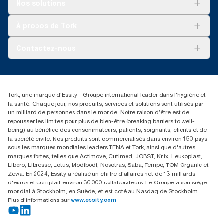
Solutions
Nos solutions
Développement durable
Tork Clean Care
Tork Vision Nettoyage
À propos de Tork
AD-a-Glance
Tork PaperCircle
À propos de nous
Contactez-nous
Réclamation pour produit
Réclamation pour service
info@tork.be
Réclamation pour distributeurs
02 766 05 30
Rechercher des distributeurs
Tork, une marque d'Essity - Groupe international leader dans l'hygiène et
Essity Belgium NV
la santé. Chaque jour, nos produits, services et solutions sont utilisés par
Berkenlaan 8B
un milliard de personnes dans le monde. Notre raison d’être est de
1831 MACHELEN
repousser les limites pour plus de bien-être (breaking barriers to well-
being) au bénéfice des consommateurs, patients, soignants, clients et de
la société civile. Nos produits sont commercialisés dans environ 150 pays
sous les marques mondiales leaders TENA et Tork, ainsi que d'autres
marques fortes, telles que Actimove, Cutimed, JOBST, Knix, Leukoplast,
Libero, Libresse, Lotus, Modibodi, Nosotras, Saba, Tempo, TOM Organic et
Zewa. En 2024, Essity a réalisé un chiffre d'affaires net de 13 milliards
d'euros et comptait environ 36.000 collaborateurs. Le Groupe a son siège
mondial à Stockholm, en Suède, et est coté au Nasdaq de Stockholm.
Plus d’informations sur
www.essity.com