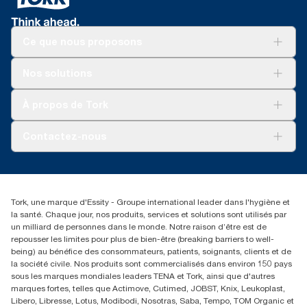
Ce que nous proposons
Solutions
Nos solutions
Développement durable
Tork Clean Care
Tork Vision Nettoyage
À propos de Tork
AD-a-Glance
Tork PaperCircle
À propos de nous
Contactez-nous
Réclamation pour produit
Réclamation pour service
info@tork.be
Réclamation pour distributeurs
02 766 05 30
Rechercher des distributeurs
Tork, une marque d'Essity - Groupe international leader dans l'hygiène et
Essity Belgium NV
la santé. Chaque jour, nos produits, services et solutions sont utilisés par
Berkenlaan 8B
un milliard de personnes dans le monde. Notre raison d’être est de
1831 MACHELEN
repousser les limites pour plus de bien-être (breaking barriers to well-
being) au bénéfice des consommateurs, patients, soignants, clients et de
la société civile. Nos produits sont commercialisés dans environ 150 pays
sous les marques mondiales leaders TENA et Tork, ainsi que d'autres
marques fortes, telles que Actimove, Cutimed, JOBST, Knix, Leukoplast,
Libero, Libresse, Lotus, Modibodi, Nosotras, Saba, Tempo, TOM Organic et