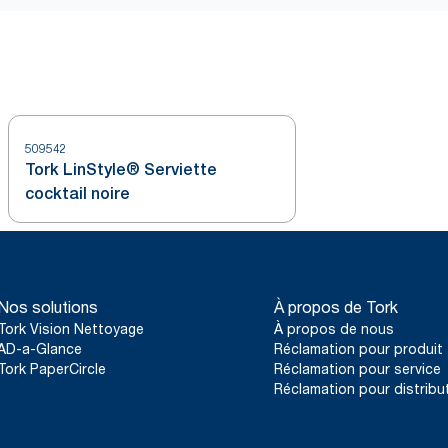
509542
Tork LinStyle® Serviette
cocktail noire
Nos solutions
À propos de Tork
Tork Vision Nettoyage
À propos de nous
AD-a-Glance
Réclamation pour produit
Tork PaperCircle
Réclamation pour service
Réclamation pour distribu