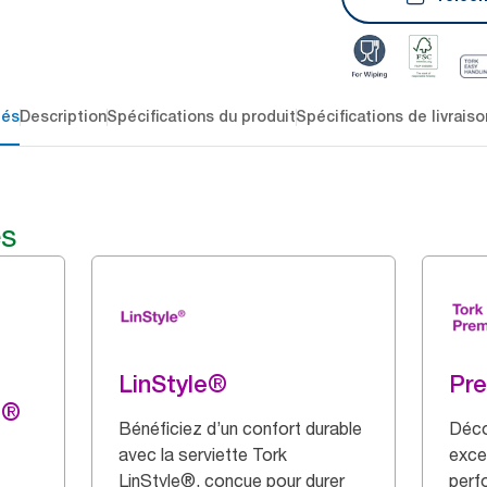
lés
Description
Spécifications du produit
Spécifications de livraiso
és
LinStyle®
Pr
g®
Bénéficiez d’un confort durable
Déco
avec la serviette Tork
exce
LinStyle®, conçue pour durer
perf