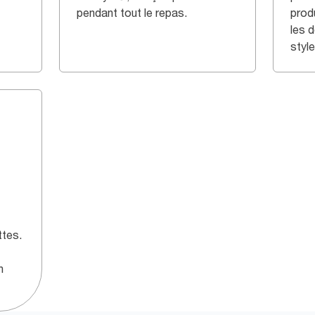
pendant tout le repas.
prod
les 
style
ttes.
n