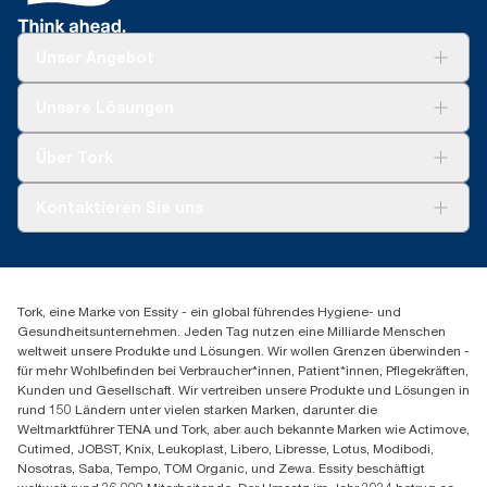
verkauft oder geliehen werden. ClimatePartner-zertifiziertes
umfasst
Produkt: www.climate-id.com/de/9VIUDN
**
Unser Angebot
Stellt das europäische Tork OptiServe® Nachfüllsortiment
nach Verwendungszweck dar. Basiert auf von externen Stellen
geprüften Lebenszyklusanalysen, die alle
Lösungen
Unsere Lösungen
Nachfüllqualitätsstufen abdecken, kombiniert mit
Nachhaltigkeit
Nutzungsdaten. Da es sich bei diesen Daten um einen
Tork Clean Care
Tork Vision Reinigung
Systemdurchschnitt handelt, sind sie nicht für die CO2-
Über Tork
AD-a-Glance
Berichterstattung für spezielle Artikel und einen speziellen
Tork PaperCircle
Verbrauch gedacht.
Über uns
Kontaktieren Sie uns
Produktreklamation
Servicereklamation
torkmaster@essity.com
Spenderreklamation
+41 (0)848/810152
Finden Sie Ihren Vertriebspartner
Tork, eine Marke von Essity - ein global führendes Hygiene- und
Essity Switzerland AG
Gesundheitsunternehmen. Jeden Tag nutzen eine Milliarde Menschen
Parkstraße 1b
weltweit unsere Produkte und Lösungen. Wir wollen Grenzen überwinden -
6214 Schenkon
für mehr Wohlbefinden bei Verbraucher*innen, Patient*innen, Pflegekräften,
Mo-Do 8:00-16:30 | Fr 8:00-15:00
Kunden und Gesellschaft. Wir vertreiben unsere Produkte und Lösungen in
GLN: 7609999000928
rund 150 Ländern unter vielen starken Marken, darunter die
Weltmarktführer TENA und Tork, aber auch bekannte Marken wie Actimove,
Cutimed, JOBST, Knix, Leukoplast, Libero, Libresse, Lotus, Modibodi,
Nosotras, Saba, Tempo, TOM Organic, und Zewa. Essity beschäftigt