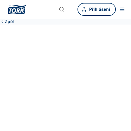
Přihlášení
Zpět
Připojte se k síti
Staňte se součástí globální sítě odborníků zabývající se
zajištěním lepší hygieny pro všechny