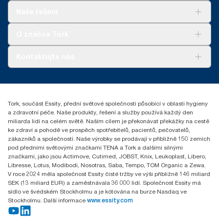
Řešení
Naše řešení
Udržitelnost
Tork Clean Care
Tork Vision Cleaning
O značce Tork
AD-a-Glance
Tork PaperCircle
O nás
Kontaktujte nás
Úspěšné příběhy
+420 221 706 111
reception.prague@essity.com
Essity Czech Republic s.r.o.
Tork, součást Essity, přední světové společnosti působící v oblasti hygieny
Praha 8, Karlin, Sokolovská 100/94
a zdravotní péče. Naše produkty, řešení a služby používá každý den
186 00 Česká republika
miliarda lidí na celém světě. Naším cílem je překonávat překážky na cestě
ke zdraví a pohodě ve prospěch spotřebitelů, pacientů, pečovatelů,
zákazníků a společnosti. Naše výrobky se prodávají v přibližně 150 zemích
pod předními světovými značkami TENA a Tork a dalšími silnými
značkami, jako jsou Actimove, Cutimed, JOBST, Knix, Leukoplast, Libero,
Libresse, Lotus, Modibodi, Nosotras, Saba, Tempo, TOM Organic a Zewa.
V roce 2024 měla společnost Essity čisté tržby ve výši přibližně 146 miliard
SEK (13 miliard EUR) a zaměstnávala 36 000 lidí. Společnost Essity má
sídlo ve švédském Stockholmu a je kótována na burze Nasdaq ve
Stockholmu. Další informace
www.essity.com