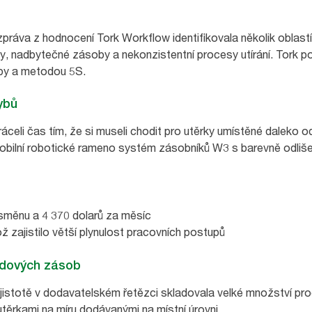
práva z hodnocení Tork Workflow identifikovala několik oblastí 
, nadbytečné zásoby a nekonzistentní procesy utírání. Tork pot
roby a metodou 5S.
ybů
tráceli čas tím, že si museli chodit pro utěrky umístěné daleko 
 mobilní robotické rameno systém zásobníků W3 s barevně odliše
směnu a 4 370 dolarů za měsíc
 zajistilo větší plynulost pracovních postupů
adových zásob
ejistotě v dodavatelském řetězci skladovala velké množství prod
těrkami na míru dodávanými na místní úrovni.