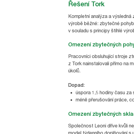
Řešení Tork
Kompletní analýza a výsledná z
výrobě běžné: zbytečné pohyby
v souladu s principy štíhlé vý
Omezení zbytečných poh
Pracovníci obsluhující stroje z
z Tork nainstalovali přímo na
úkolů.
Dopad:
úspora 1,5 hodiny času za 
méně přerušování práce, což
Omezení zbytečných skl
Společnost Leoni dříve kvůli n
model týdenního doplňování s u