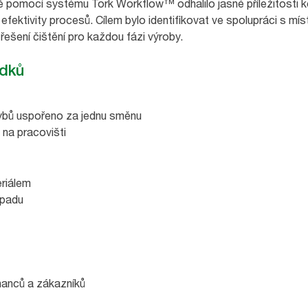
pomocí systému Tork Workflow™ odhalilo jasné příležitosti ke 
 efektivity procesů. Cílem bylo identifikovat ve spolupráci s m
 řešení čištění pro každou fázi výroby.
edků
ybů uspořeno za jednu směnu
 na pracovišti
riálem
dpadu
nanců a zákazníků