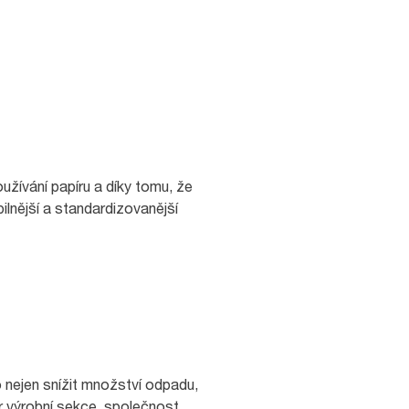
žívání papíru a díky tomu, že
ilnější a standardizovanější
 nejen snížit množství odpadu,
r výrobní sekce, společnost