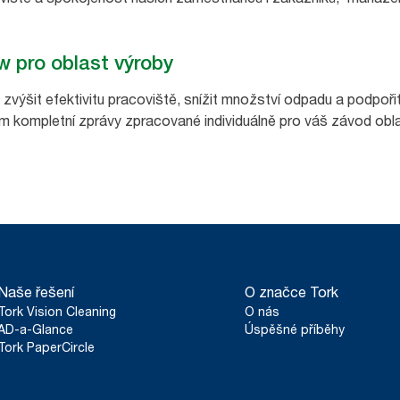
w pro oblast výroby
 zvýšit efektivitu pracoviště, snížit množství odpadu a podpořit
ím kompletní zprávy zpracované individuálně pro váš závod ob
Naše řešení
O značce Tork
Tork Vision Cleaning
O nás
AD-a-Glance
Úspěšné příběhy
Tork PaperCircle