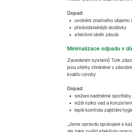
Dopad:
uvolnění značného objemu 
předvídatelnější dodávky
efektivní oběh zásob
Minimalizace odpadu v d
Zavedením systémů Tork zásobn
jsou utěrky chráněné v zásobní
kvalitu výroby
Dopad:
snížení nadměrné spotřeby 
nižší riziko vad a konzisten
lepší kontrola zajištění hyg
„
Jsme opravdu spokojeni s kaž
ale také zvýšit efektivitu pra