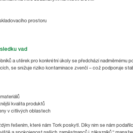
skladovacího prostoru
ůsledku vad
íků a utěrek pro konkrétní úkoly se předchází nadměrnému pou
cích, se snižuje riziko kontaminace zvenčí – což podporuje stab
materiálů
tnější kvalita produktů
ieny v citlivých oblastech
dým řešením, které nám Tork poskytl. Díky nim se nám podařilo
coviště a spokojenost našich zaměstnanců i zákazníků
,“ manaže