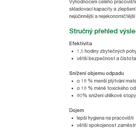
Vyhodnocení celého pracoviště 
skladovací kapacity a zlepšení
nejúčinnější a nejekonomičtější
Stručný přehled výsl
Efektivita
1,5 hodiny zbytečných poh
větší bezpečnost a čistota
Snížení objemu odpadu
o 18 % menší plýtvání mate
o 18 % méně toxického o
80% snížení uhlíkové stopy
Dojem
lepší hygiena na pracovišti
větší spokojenost zaměst