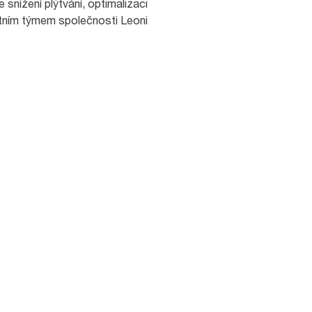
snížení plýtvání, optimalizaci
ístním týmem společnosti Leoni