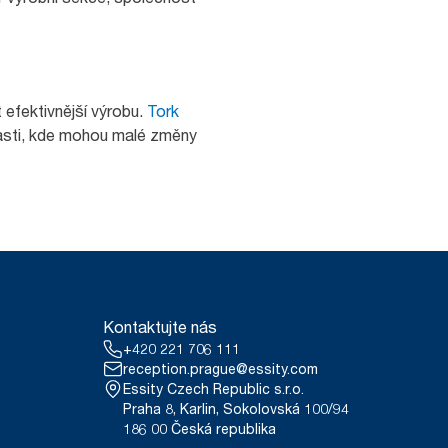
 efektivnější výrobu.
Tork
lasti, kde mohou malé změny
Kontaktujte nás
+420 221 706 111
reception.prague@essity.com
Essity Czech Republic s.r.o.
Praha 8, Karlin, Sokolovská 100/94
186 00 Česká republika