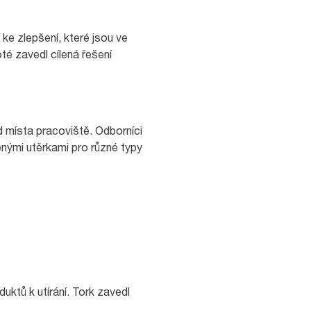
ke zlepšení, které jsou ve
é zavedl cílená řešení
od místa pracoviště. Odborníci
nými utěrkami pro různé typy
uktů k utírání. Tork zavedl