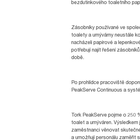
bezdutinkového toaletního papí
Zásobníky používané ve společn
toalety a umývárny neustále k
nacházeli papírové a lepenkové
potřebují najít řešení zásobní
době.
Po prohlídce pracoviště doporu
PeakServe Continuous a systé
Tork PeakServe pojme o 250 % 
toalet a umýváren. Výsledkem 
zaměstnanci věnovat skutečné p
a umožňují personálu zaměřit s