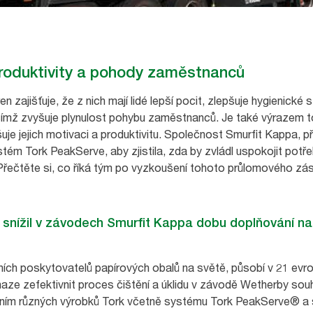
produktivity a pohody zaměstnanců
n zajišťuje, že z nich mají lidé lepší pocit, zlepšuje hygienické
, čímž zvyšuje plynulost pohybu zaměstnanců. Je také výrazem 
e jejich motivaci a produktivitu. Společnost Smurfit Kappa, p
stém Tork PeakServe, aby zjistila, zda by zvládl uspokojit po
 Přečtěte si, co říká tým po vyzkoušení tohoto průlomového zá
nížil v závodech Smurfit Kappa dobu doplňování na
dních poskytovatelů papírových obalů na světě, působí v 21 ev
snaze zefektivnit proces čištění a úklidu v závodě Wetherby sou
ením různých výrobků Tork včetně systému Tork PeakServe® a