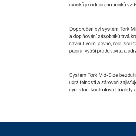
ručníků je odebírání ručníků vž
Doporučen byl systém Tork Mid
a doplňování zásobníků trvá kra
navinut velmi pevně, role jsou 
papíru, vyšší produktivita a udrž
Systém Tork Mid-Size bezdutink
udržitelnosti a zároveň zajišť
nyní stačí kontrolovat toalety