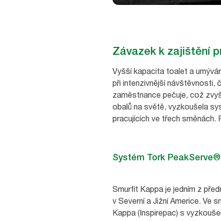
Závazek k zajištění 
Vyšší kapacita toalet a umýváre
při intenzivnější návštěvnosti
zaměstnance pečuje, což zvyšuj
obalů na světě, vyzkoušela sy
pracujících ve třech směnách.
Systém Tork PeakServe® s
Smurfit Kappa je jedním z pře
v Severní a Jižní Americe. Ve 
Kappa (Inspirepac) s vyzkouš