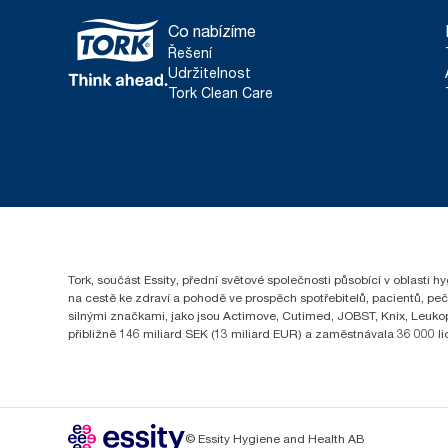
Co nabízíme
Řešení
Udržitelnost
Tork Clean Care
Tork, součást Essity, přední světové společnosti působící v oblasti 
na cestě ke zdraví a pohodě ve prospěch spotřebitelů, pacientů, pe
silnými značkami, jako jsou Actimove, Cutimed, JOBST, Knix, Leukopl
přibližně 146 miliard SEK (13 miliard EUR) a zaměstnávala 36 000 
© Essity Hygiene and Health AB