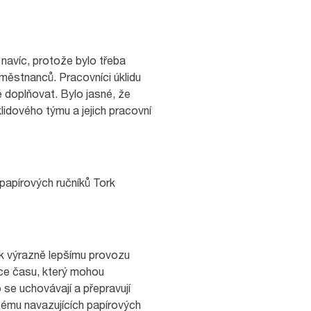
navíc, protože bylo třeba
městnanců. Pracovníci úklidu
 doplňovat. Bylo jasné, že
lidového týmu a jejich pracovní
 papírových ručníků Tork
 k výrazně lepšímu provozu
íce času, který mohou
se uchovávají a přepravují
tému navazujících papírových