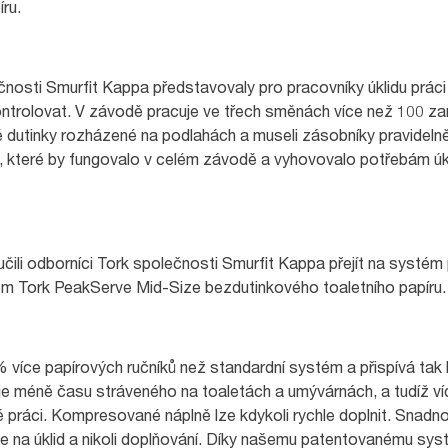
ru.
osti Smurfit Kappa představovaly pro pracovníky úklidu práci 
ontrolovat. V závodě pracuje ve třech směnách více než 100 za
 dutinky rozházené na podlahách a museli zásobníky pravidelně
ků, které by fungovalo v celém závodě a vyhovovalo potřebám úk
čili odborníci Tork společnosti Smurfit Kappa přejít na systém
m Tork PeakServe Mid-Size bezdutinkového toaletního papíru.
více papírových ručníků než standardní systém a přispívá tak
je méně času stráveného na toaletách a umývárnách, a tudíž v
ráci. Kompresované náplně lze kdykoli rychle doplnit. Snadno 
e na úklid a nikoli doplňování. Díky našemu patentovanému sys