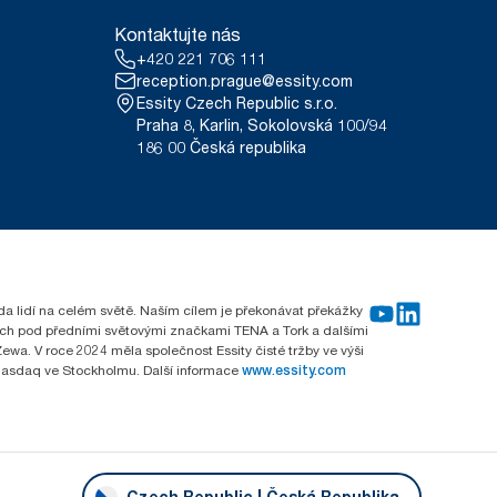
Kontaktujte nás
+420 221 706 111
reception.prague@essity.com
Essity Czech Republic s.r.o.
Praha 8, Karlin, Sokolovská 100/94
186 00 Česká republika
rda lidí na celém světě. Naším cílem je překonávat překážky
emích pod předními světovými značkami TENA a Tork a dalšími
wa. V roce 2024 měla společnost Essity čisté tržby ve výši
 Nasdaq ve Stockholmu. Další informace
www.essity.com
Czech Republic | Česká Republika