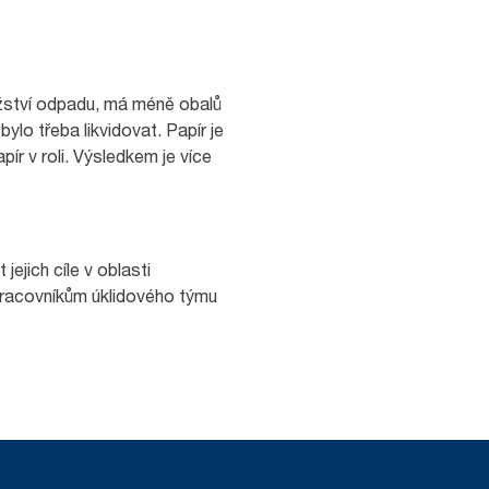
žství odpadu, má méně obalů
ylo třeba likvidovat. Papír je
pír v roli. Výsledkem je více
jich cíle v oblasti
 Pracovníkům úklidového týmu