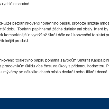
dy rychlé a snadné.
-Size bezdutinkového toaletního papíru, protože snižuje mno
tší dobu. Toaletní papír nemá žádné dutinky ani obaly, které by b
tak kompaktnější a vydrží až 5krát déle než konvenční toaletní pa
itelnější produkt.
ového toaletního papíru pomáhá závodům Smurfit Kappa plnit je
uje pracovníkům úklidu více času na úkoly s přidanou hodnotou.
 a umývárny po několika dnech místo dvakrát nebo třikrát denně.