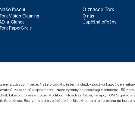
Naše řešení
O značce Tork
Tork Vision Cleaning
O nás
AD-a-Glance
Úspěšné příběhy
Tork PaperCircle
hygieny a zdravotní péče. Naše produkty, řešení a služby používá každý den milia
čovatelů, zákazníků a společnosti. Naše výrobky se prodávají v přibližně 150 z
ast, Libero, Libresse, Lotus, Modibodi, Nosotras, Saba, Tempo, TOM Organic a Ze
lidí. Společnost Essity má sídlo ve švédském Stockholmu a je kótována na burze