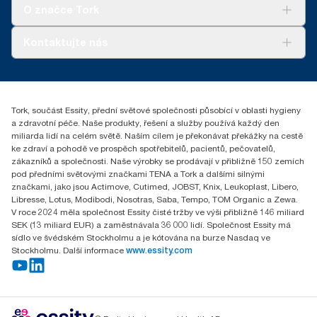
Tork Clean Care
Tork Vision Cleaning
O značce Tork
AD-a-Glance
Tork PaperCircle
O nás
Kontaktujte nás
Úspěšné příběhy
+420 221 706 111
reception.prague@essity.com
Essity Czech Republic s.r.o.
Tork, součást Essity, přední světové společnosti působící v oblasti hygieny
Praha 8, Karlin, Sokolovská 100/94
a zdravotní péče. Naše produkty, řešení a služby používá každý den
186 00 Česká republika
miliarda lidí na celém světě. Naším cílem je překonávat překážky na cestě
ke zdraví a pohodě ve prospěch spotřebitelů, pacientů, pečovatelů,
zákazníků a společnosti. Naše výrobky se prodávají v přibližně 150 zemích
pod předními světovými značkami TENA a Tork a dalšími silnými
značkami, jako jsou Actimove, Cutimed, JOBST, Knix, Leukoplast, Libero,
Libresse, Lotus, Modibodi, Nosotras, Saba, Tempo, TOM Organic a Zewa.
V roce 2024 měla společnost Essity čisté tržby ve výši přibližně 146 miliard
SEK (13 miliard EUR) a zaměstnávala 36 000 lidí. Společnost Essity má
sídlo ve švédském Stockholmu a je kótována na burze Nasdaq ve
Stockholmu. Další informace
www.essity.com