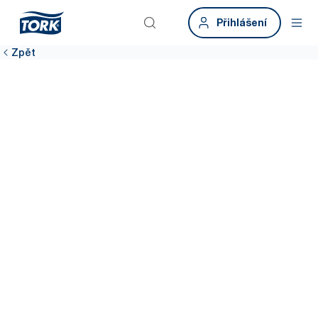
Přihlášení
Zpět
Zajistěte
hygienické
pracovní
prostředí
Čisté pracovní prostředí = spokojenější zaměstnanci.
K udržitelnosti přispívající řešení Tork pro oblast hygieny vám
pomohou zajistit efektivnější úklid v celé budově. Příkladem je
úklid na základě reálných údajů, který je zárukou, že zásobníky
jsou 99 % času plné*.