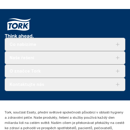
Co nabízíme
Řešení
Naše řešení
Udržitelnost
Tork Clean Care
Tork Vision Cleaning
O značce Tork
AD-a-Glance
Tork PaperCircle
O nás
Kontaktujte nás
Úspěšné příběhy
+420 221 706 111
reception.prague@essity.com
Essity Czech Republic s.r.o.
Tork, součást Essity, přední světové společnosti působící v oblasti hygieny
Praha 8, Karlin, Sokolovská 100/94
a zdravotní péče. Naše produkty, řešení a služby používá každý den
186 00 Česká republika
miliarda lidí na celém světě. Naším cílem je překonávat překážky na cestě
ke zdraví a pohodě ve prospěch spotřebitelů, pacientů, pečovatelů,