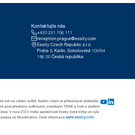
Kontaktujte nás
+420 221 706 111
reception.prague@essity.com
Essity Czech Republic s.r.o.
Praha 8, Karlin, Sokolovská 100/94
186 00 Česká republika
rda lidí na celém světě. Naším cílem je překonávat překážky
emích pod předními světovými značkami TENA a Tork a dalšími
wa. V roce 2024 měla společnost Essity čisté tržby ve výši
 Nasdaq ve Stockholmu. Další informace
www.essity.com