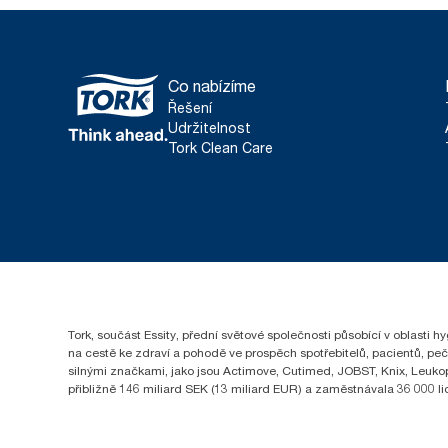
Co nabízíme
Řešení
Udržitelnost
Tork Clean Care
Tork, součást Essity, přední světové společnosti působící v oblasti 
na cestě ke zdraví a pohodě ve prospěch spotřebitelů, pacientů, pe
silnými značkami, jako jsou Actimove, Cutimed, JOBST, Knix, Leukopl
přibližně 146 miliard SEK (13 miliard EUR) a zaměstnávala 36 000 