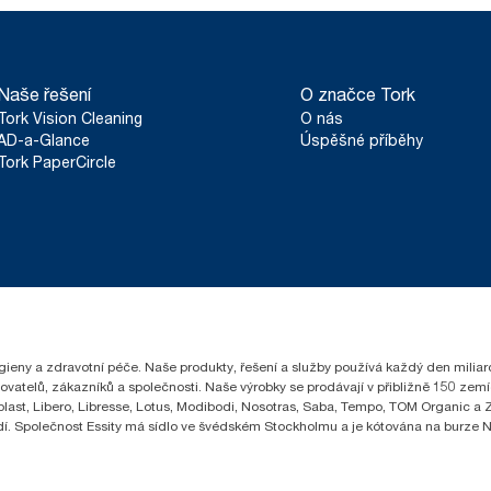
Naše řešení
O značce Tork
Tork Vision Cleaning
O nás
AD-a-Glance
Úspěšné příběhy
Tork PaperCircle
hygieny a zdravotní péče. Naše produkty, řešení a služby používá každý den milia
čovatelů, zákazníků a společnosti. Naše výrobky se prodávají v přibližně 150 z
ast, Libero, Libresse, Lotus, Modibodi, Nosotras, Saba, Tempo, TOM Organic a Ze
lidí. Společnost Essity má sídlo ve švédském Stockholmu a je kótována na burze