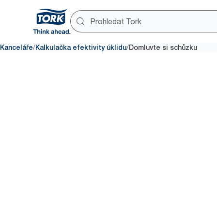
/
/
Kanceláře
Kalkulačka efektivity úklidu
Domluvte si schůzku
Domluv
Zjistěte, jak může Tork zlepšit 
a některý z našich odborníků 