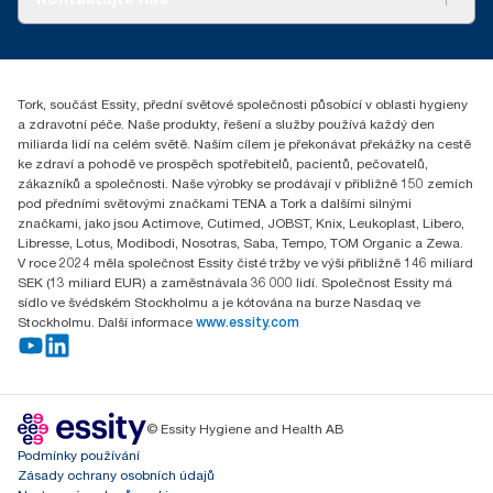
Úspěšné příběhy
+420 221 706 111
reception.prague@essity.com
Essity Czech Republic s.r.o.
Tork, součást Essity, přední světové společnosti působící v oblasti hygieny
Praha 8, Karlin, Sokolovská 100/94
a zdravotní péče. Naše produkty, řešení a služby používá každý den
186 00 Česká republika
miliarda lidí na celém světě. Naším cílem je překonávat překážky na cestě
ke zdraví a pohodě ve prospěch spotřebitelů, pacientů, pečovatelů,
zákazníků a společnosti. Naše výrobky se prodávají v přibližně 150 zemích
pod předními světovými značkami TENA a Tork a dalšími silnými
značkami, jako jsou Actimove, Cutimed, JOBST, Knix, Leukoplast, Libero,
Libresse, Lotus, Modibodi, Nosotras, Saba, Tempo, TOM Organic a Zewa.
V roce 2024 měla společnost Essity čisté tržby ve výši přibližně 146 miliard
SEK (13 miliard EUR) a zaměstnávala 36 000 lidí. Společnost Essity má
sídlo ve švédském Stockholmu a je kótována na burze Nasdaq ve
Stockholmu. Další informace
www.essity.com
© Essity Hygiene and Health AB
Podmínky používání
Zásady ochrany osobních údajů