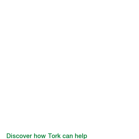
Tork in
Convenience
Stores
Tork makes it easier for c-store operators to improve customer
experience while also improving staff satisfaction and efficiency.
Find out how
Discover how Tork can help