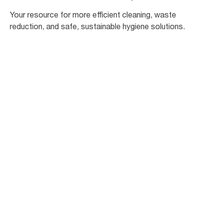
Your resource for more efficient cleaning, waste ​
reduction, and safe, sustainable hygiene solutions.
83
%
of c-store customers agree that
cleanliness is a top purchase driver in c-
stores.*
95
%
of c-store operators agree that