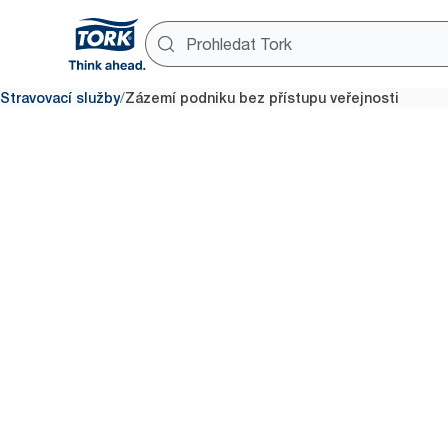
/
Stravovací služby
Zázemí podniku bez přístupu veřejnosti
Zázemí po
bez příst
veřejnosti
Pro spokojenost hostů je třeba 