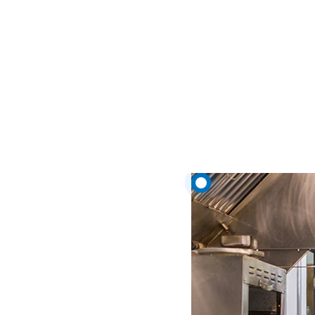
Začleňte do svých procesů sys
hygieny a vyhněte se výpadkům