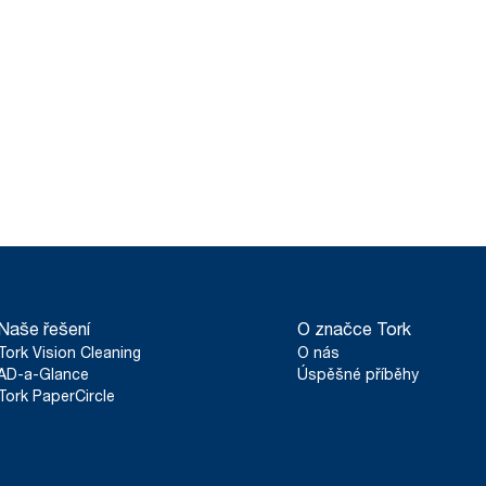
Naše řešení
O značce Tork
Tork Vision Cleaning
O nás
AD-a-Glance
Úspěšné příběhy
Tork PaperCircle