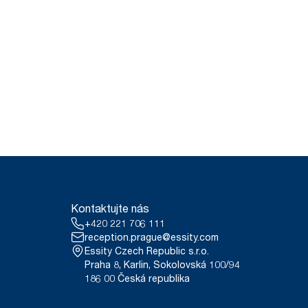
Kontaktujte nás
+420 221 706 111
reception.prague@essity.com
Essity Czech Republic s.r.o.
Praha 8, Karlin, Sokolovská 100/94
186 00 Česká republika