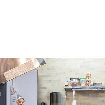
témy pro zajištění
 v provozu.