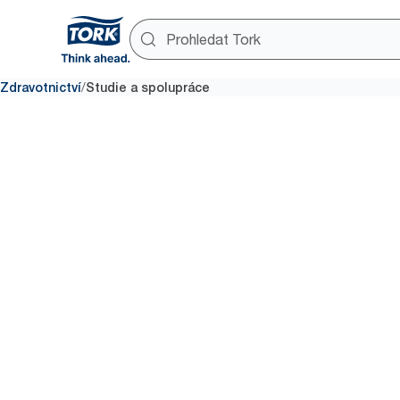
/
Zdravotnictví
Studie a spolupráce
Studie
a spolupr
Zprávy, průzkumy a klíčová par