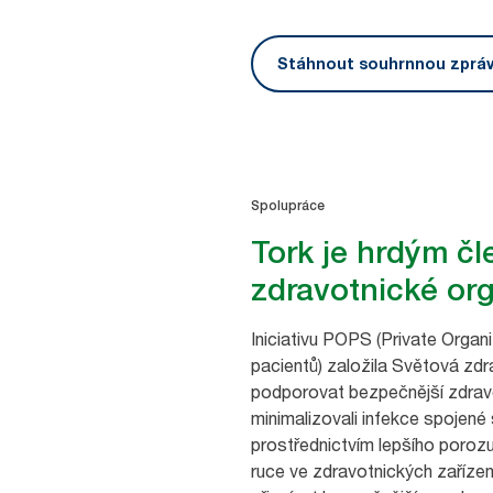
Stáhnout souhrnnou zprá
Spolupráce
Tork je hrdým č
zdravotnické or
Iniciativu POPS (Private Orga
pacientů) založila Světová zd
podporovat bezpečnější zdravo
minimalizovali infekce spojené 
prostřednictvím lepšího poroz
ruce ve zdravotnických zařízen