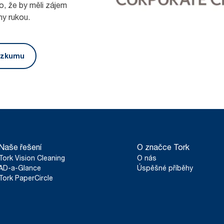
lo, že by měli zájem
ny rukou.
růzkumu
Naše řešení
O značce Tork
Tork Vision Cleaning
O nás
AD-a-Glance
Úspěšné příběhy
Tork PaperCircle