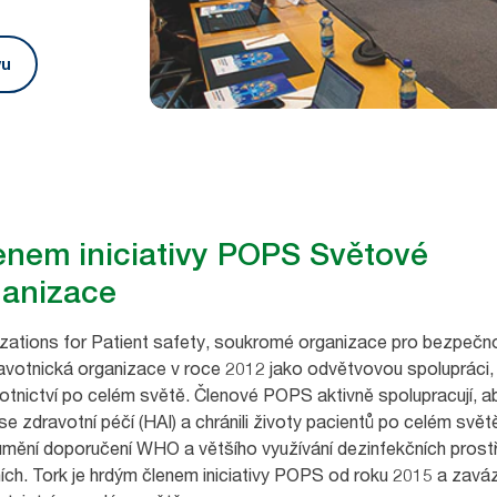
vu
lenem iniciativy POPS Světové
ganizace
nizations for Patient safety, soukromé organizace pro bezpečn
ravotnická organizace v roce 2012 jako odvětvovou spolupráci,
tnictví po celém světě. Členové POPS aktivně spolupracují, a
se zdravotní péčí (HAI) a chránili životy pacientů po celém světě
umění doporučení WHO a většího využívání dezinfekčních prost
ích. Tork je hrdým členem iniciativy POPS od roku 2015 a zaváz