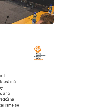
ost
 která má
by
, a to
ředků na
ali jsme se