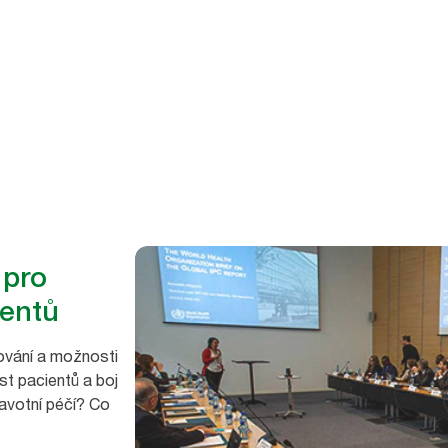
 pro
ientů
ování a možnosti
t pacientů a boj
avotní péčí? Co