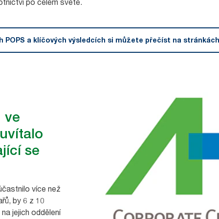
tnictví po celém světě.
h POPS a klíčových výsledcích si můžete přečíst na stránkác
 ve
uvítalo
jící se
častnilo více než
řů, by 6 z 10
 na jejich oddělení